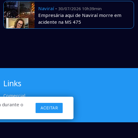
Naviraí
-
30/07/2026 10h39min
Empresária aqui de Naviraí morre em
acidente na MS 475
Links
Comercial
Contato
 durante o
ACEITAR