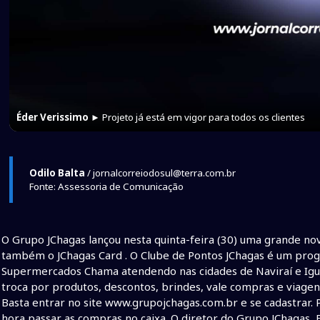
Éder Verissimo
► Projeto já está em vigor para todos os clientes
Odilo Balta
/ jornalcorreiodosul@terra.com.br
Fonte: Assessoria de Comunicação
O Grupo JChagas lançou nesta quinta-feira (30) uma grande nov
também o JChagas Card . O Clube de Pontos JChagas é um prog
Supermercados Chama atendendo nas cidades de Naviraí e Igu
troca por produtos, descontos, brindes, vale compras e viagens
Basta entrar no site www.grupojchagas.com.br e se cadastrar.
hora passar as compras no caixa. O diretor do Grupo JChagas, 