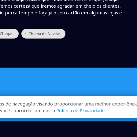
Temos certeza que iremos agradar em cheio os clientes,
ão perca tempo e faça já o seu cartão em algumas lojas e
o Chagas
• Chama de Naviraí
os de navegação visando proporcionar uma melhor experiência
r, você concorda com nossa
Política de Privacidade
.
ualizadas, pra você ficar bem
ibilizados.