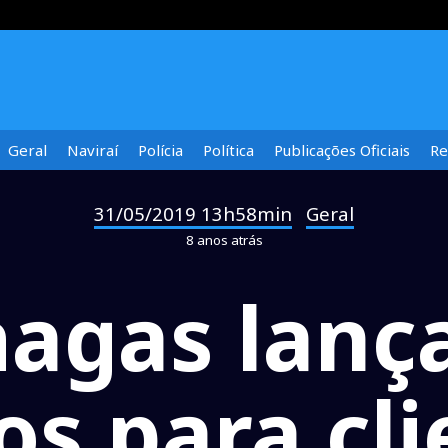
Geral
Naviraí
Polícia
Política
Publicações Oficiais
Re
31/05/2019 13h58min
Geral
-
8 anos atrás
agas lanç
os para cli