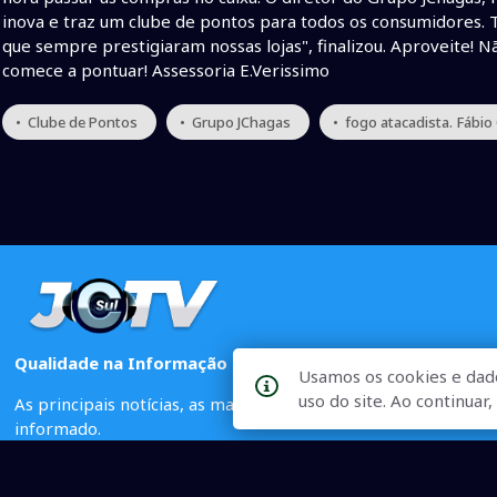
inova e traz um clube de pontos para todos os consumidores. 
que sempre prestigiaram nossas lojas", finalizou. Aproveite! N
comece a pontuar! Assessoria E.Verissimo
• Clube de Pontos
• Grupo JChagas
• fogo atacadista. Fábi
Qualidade na Informação
Usamos os cookies e dad
uso do site. Ao continua
As principais notícias, as mais relevantes, a todo o tempo, at
informado.
On-line desde 01 de julho de 2007
O JCSul Não se responsabiliza pelo uso das informações econômicas/clima dispon