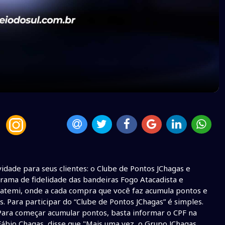
idade para seus clientes: o Clube de Pontos JChagas e
rama de fidelidade das bandeiras Fogo Atacadista e
atemi, onde a cada compra que você faz acumula pontos e
. Para participar do “Clube de Pontos JChagas” é simples.
 Para começar acumular pontos, basta informar o CPF na
Fábio Chagas, disse que "Mais uma vez, o Grupo JChagas