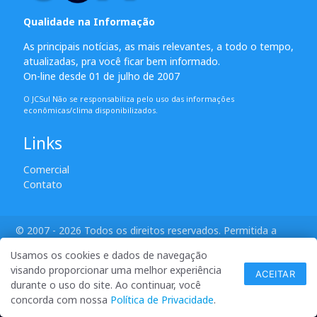
Qualidade na Informação
As principais notícias, as mais relevantes, a todo o tempo,
atualizadas, pra você ficar bem informado.
On-line desde 01 de julho de 2007
O JCSul Não se responsabiliza pelo uso das informações
econômicas/clima disponibilizados.
Links
Comercial
Contato
© 2007 - 2026 Todos os direitos reservados. Permitida a
reprodução desde que creditadas as mídias e citada a fonte.
Usamos os cookies e dados de navegação
desenvolvido por ANSIM
visando proporcionar uma melhor experiência
ACEITAR
durante o uso do site. Ao continuar, você
concorda com nossa
Política de Privacidade
.