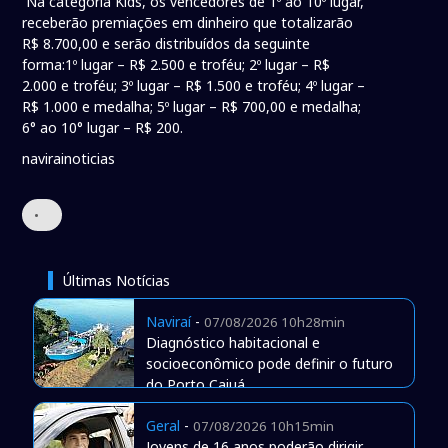
Na categoria Kids, os vencedores de 1º ao 10º lugar,
receberão premiações em dinheiro que totalizarão
R$ 8.700,00 e serão distribuídos da seguinte
forma:1º lugar – R$ 2.500 e troféu; 2º lugar – R$
2.000 e troféu; 3º lugar – R$ 1.500 e troféu; 4º lugar –
R$ 1.000 e medalha; 5º lugar – R$ 700,00 e medalha;
6° ao 10° lugar – R$ 200.
navirainoticias
•
Últimas Notícias
Naviraí
-
07/08/2026 10h28min
Diagnóstico habitacional e
socioeconômico pode definir o futuro
do Porto Caiuá
Geral
-
07/08/2026 10h15min
Jovens de 16 anos poderão dirigir