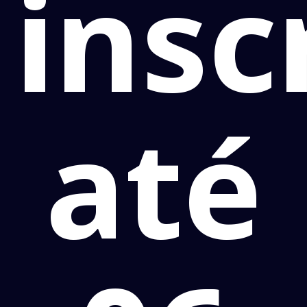
insc
até