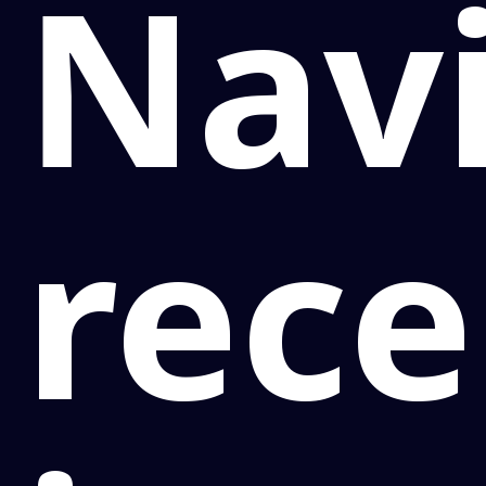
Navi
rec