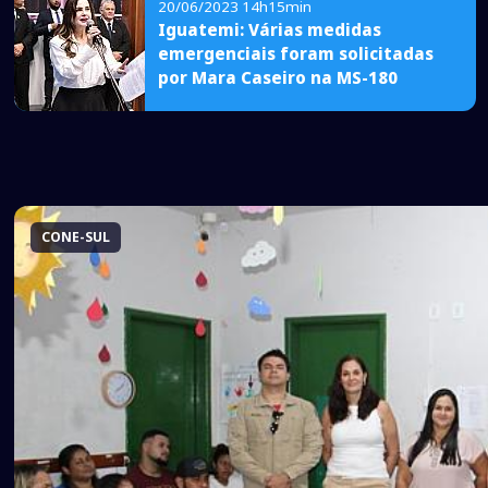
20/06/2023 14h15min
Iguatemi: Várias medidas
emergenciais foram solicitadas
por Mara Caseiro na MS-180
CONE-SUL