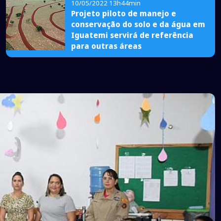
10/05/2022 13h44min
Projeto piloto de manejo e
conservação do solo e da água em
Iguatemi servirá de referência
para outras áreas