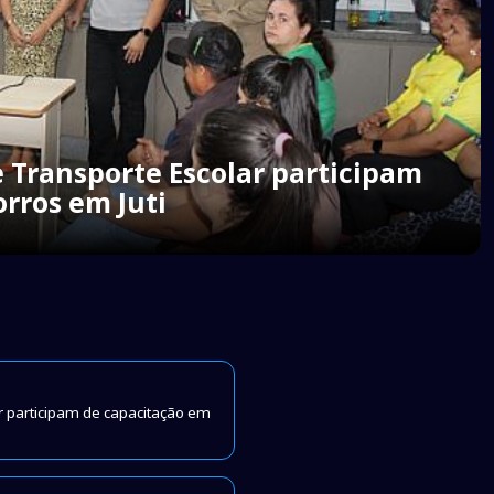
e Transporte Escolar participam
rros em Juti
ar participam de capacitação em