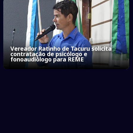
Vereador Ratinho de Tacuru solicita
contratação de psicólogo e
fonoaudiólogo para REME