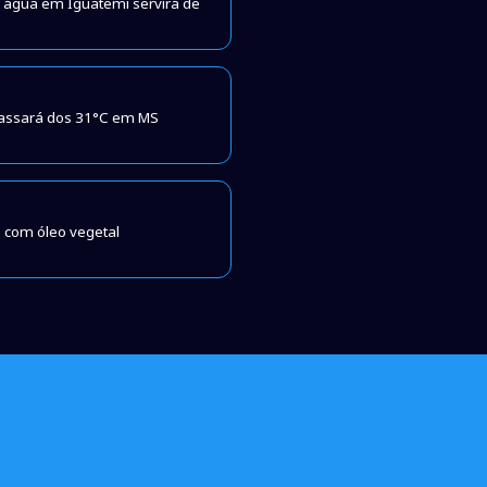
a água em Iguatemi servirá de
assará dos 31°C em MS
 com óleo vegetal