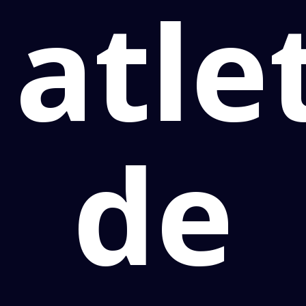
atle
de