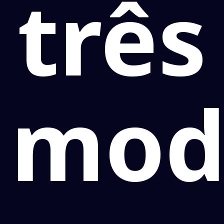
três
mod