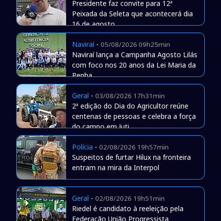
Presidente faz convite para 12ª
Peixada da Seleta que acontecerá dia
16 de agosto
Naviraí
-
05/08/2026 09h25min
Naviraí lança a Campanha Agosto Lilás
com foco nos 20 anos da Lei Maria da
Penha
Geral
-
03/08/2026 17h31min
2ª edição do Dia do Agricultor reúne
centenas de pessoas e celebra a força
do campo em Juti
Polícia
-
02/08/2026 19h57min
Suspeitos de furtar Hilux na fronteira
entram na mira da Interpol
Geral
-
02/08/2026 19h51min
Riedel é candidato à reeleição pela
Federação União Progressista