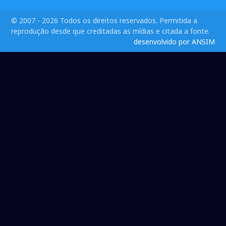
© 2007 - 2026 Todos os direitos reservados. Permitida a
reprodução desde que creditadas as mídias e citada a fonte.
desenvolvido por ANSIM