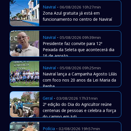
Naviraí
-
06/08/2026 10h27min
Zona Azul gratuita já está em
funcionamento no centro de Naviraí
Naviraí
-
05/08/2026 09h39min
Presidente faz convite para 12ª
Peixada da Seleta que acontecerá dia
16 de agosto
Naviraí
-
05/08/2026 09h25min
Naviraí lança a Campanha Agosto Lilás
com foco nos 20 anos da Lei Maria da
Penha
Geral
-
03/08/2026 17h31min
2ª edição do Dia do Agricultor reúne
centenas de pessoas e celebra a força
do campo em Juti
Polícia
-
02/08/2026 19h57min