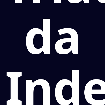
da
Ind