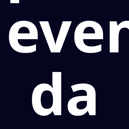
eve
da