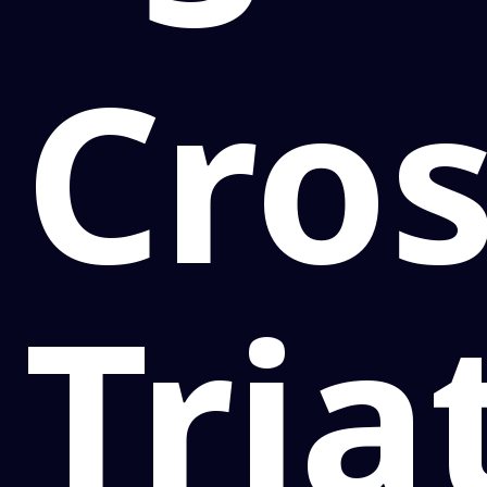
Cro
Tria