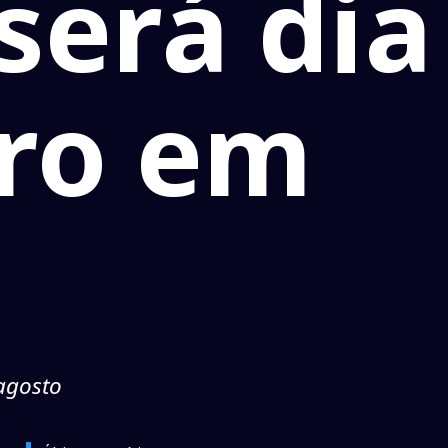
será dia
ro em
 agosto