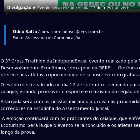
Divulgação
► Evento será relizado no dia 17 do mês que vem
Odilo Balta
/ jornalcorreiodosul@terra.com.br
Fonte: Assessoria de Comunicação
O 3? Cross Triathlon da Independência, evento realizado pela 
Desenvolvimento Econômico, com apoio da GEREL – Gerência de
oferece aos atletas a oportunidade de se inscreverem gratuit
O evento será realizado no dia 17 de setembro, reunindo parti
caiaque, visando promover o esporte e o turismo da região de 
A largada será com os ciclistas iniciando a prova nas proximid
corredores na Escolinha do Assentamento Juncal.
A emoção continuará com os praticantes do caiaque, que enfre
Ecoturismo. Será lá que o evento será concluído e os atletas
longo da prova.