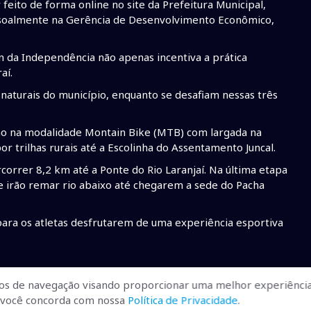
 feito de forma online no site da Prefeitura Municipal,
ssoalmente na Gerência de Desenvolvimento Econômico,
lon da Independência não apenas incentiva a prática
aí.
naturais do município, enquanto se desafiam nessas três
smo na modalidade Montain Bike (MTB) com largada na
 trilhas rurais até a Escolinha do Assentamento Juncal.
correr 8,2 km até a Ponte do Rio Laranjaí. Na última etapa
e irão remar rio abaixo até chegarem a sede do Pacha
ra os atletas desfrutarem de uma experiência esportiva
os de navegação visando proporcionar uma melhor experiência
r, você concorda com nossa
Política de Privacidade
.