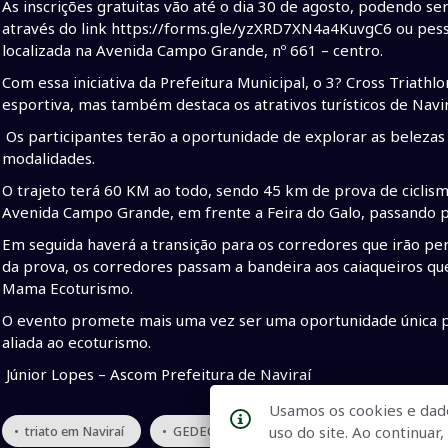
As inscrições gratuitas vão até o dia 30 de agosto, podendo ser
através do link https://forms.gle/yzXRD7XN4a4KuvgC6 ou pe
localizada na Avenida Campo Grande, nº 661 – centro.
Com essa iniciativa da Prefeitura Municipal, o 3? Cross Triath
esportiva, mas também destaca os atrativos turísticos de Navir
Os participantes terão a oportunidade de explorar as belezas 
modalidades.
O trajeto terá 60 KM ao todo, sendo 45 km de prova de cicli
Avenida Campo Grande, em frente a Feira do Galo, passando por
Em seguida haverá a transição para os corredores que irão per
da prova, os corredores passam a bandeira aos caiaqueiros qu
Mama Ecoturismo.
O evento promete mais uma vez ser uma oportunidade única pa
aliada ao ecoturismo.
Júnior Lopes – Ascom Prefeitura de Naviraí
Usamos os cookies e dad
uso do site. Ao continua
• triato em Naviraí
• GEDEC Guedes
• Triathlon