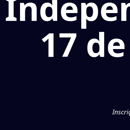
Indepen
17 d
Inscri