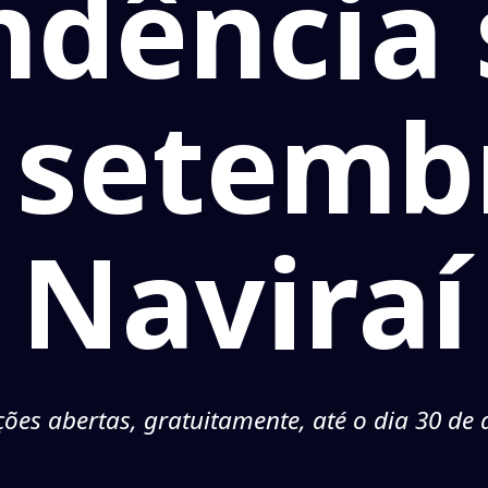
dência 
e setemb
Naviraí
ções abertas, gratuitamente, até o dia 30 de