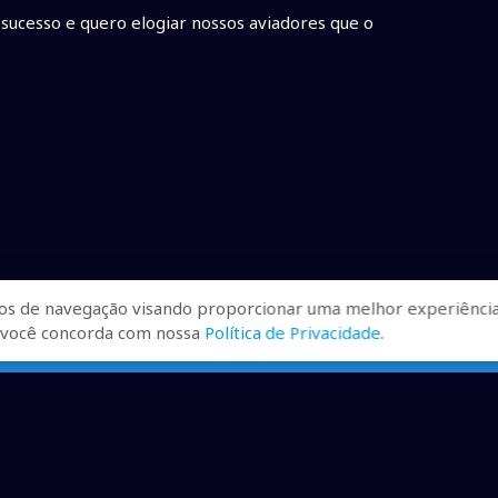
sucesso e quero elogiar nossos aviadores que o
os de navegação visando proporcionar uma melhor experiência
r, você concorda com nossa
Política de Privacidade
.
ualizadas, pra você ficar bem