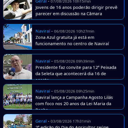
Geral
-
07/08/2026 10h15min
Jovens de 16 anos poderão dirigir prevê
parecer em discussão na Câmara
Naviraí
-
06/08/2026 10h27min
Zona Azul gratuita já está em
funcionamento no centro de Naviraí
Naviraí
-
05/08/2026 09h39min
Presidente faz convite para 12ª Peixada
da Seleta que acontecerá dia 16 de
agosto
Naviraí
-
05/08/2026 09h25min
Naviraí lança a Campanha Agosto Lilás
com foco nos 20 anos da Lei Maria da
Penha
Geral
-
03/08/2026 17h31min
2ª edição do Dia do Agricultor reúne