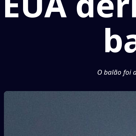
EUA der
b
O balão foi 