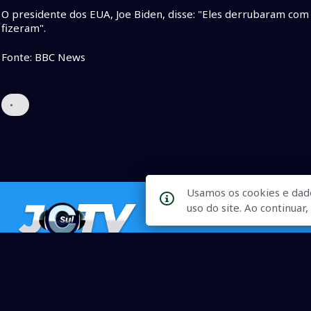
O presidente dos EUA, Joe Biden, disse: "Eles derrubaram com 
fizeram".
Fonte: BBC News
•
Usamos os cookies e dad
uso do site. Ao continua
Qualidade na Informação
As principais notícias, as mais relevantes, a todo o tempo, at
informado.