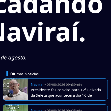
ecadando
aviraí.
 de agosto.
Últimas Notícias
Naviraí
-
05/08/2026 09h39min
Presidente faz convite para 12ª Peixada
da Seleta que acontecerá dia 16 de
agosto
Naviraí
-
05/08/2026 09h25min