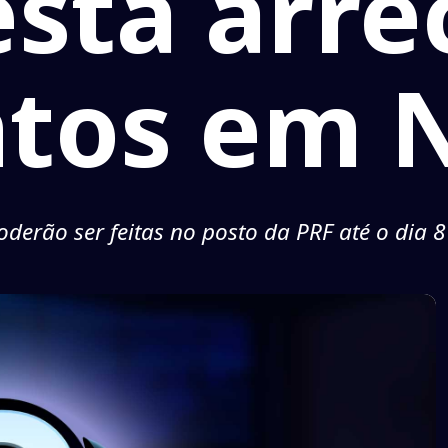
está arr
tos em N
derão ser feitas no posto da PRF até o dia 8