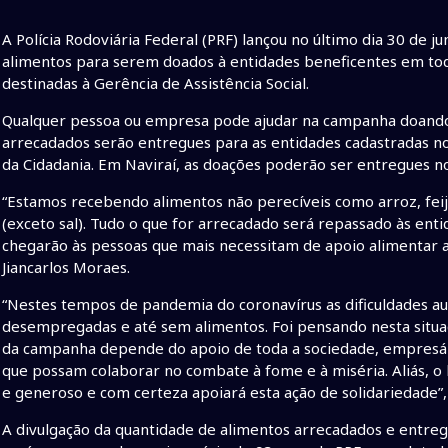
A Polícia Rodoviária Federal (PRF) lançou no último dia 30 de j
alimentos para serem doados à entidades beneficentes em todo
destinadas à Gerência de Assistência Social.
Qualquer pessoa ou empresa pode ajudar na campanha doando 
arrecadados serão entregues para as entidades cadastradas no 
da Cidadania. Em Naviraí, as doações poderão ser entregues n
“Estamos recebendo alimentos não perecíveis como arroz, feij
(exceto sal). Tudo o que for arrecadado será repassado às ent
chegarão às pessoas que mais necessitam de apoio alimentar atr
Jiancarlos Moraes.
“Nestes tempos de pandemia do coronavírus as dificuldades a
desempregadas e até sem alimentos. Foi pensando nesta situaçã
da campanha depende do apoio de toda a sociedade, empresár
que possam colaborar no combate à fome e à miséria. Aliás, o
e generoso e com certeza apoiará esta ação de solidariedade”, 
A divulgação da quantidade de alimentos arrecadados e entrega