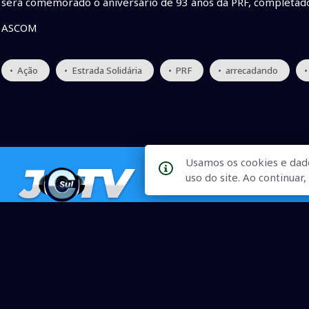
será comemorado o aniversário de 93 anos da PRF, completados
ASCOM
• Ação
• Estrada Solidária
• PRF
• arrecadando
•
Usamos os cookies e dad
uso do site. Ao continua
Qualidade na Informação
As principais notícias, as mais relevantes, a todo o tempo, at
informado.
On-line desde 01 de julho de 2007
O JCSul Não se responsabiliza pelo uso das informações econômicas/clima dispon