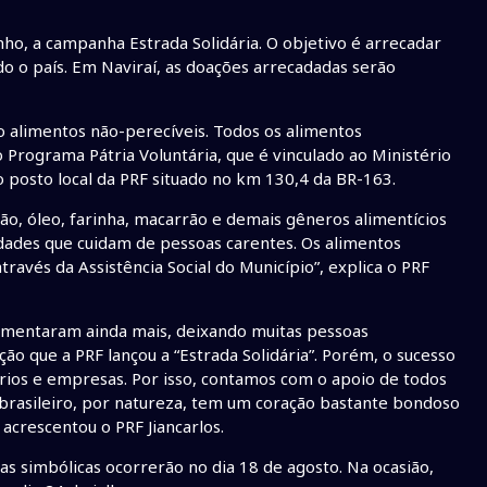
unho, a campanha Estrada Solidária. O objetivo é arrecadar
 o país. Em Naviraí, as doações arrecadadas serão
alimentos não-perecíveis. Todos os alimentos
Programa Pátria Voluntária, que é vinculado ao Ministério
o posto local da PRF situado no km 130,4 da BR-163.
ão, óleo, farinha, macarrão e demais gêneros alimentícios
idades que cuidam de pessoas carentes. Os alimentos
avés da Assistência Social do Município”, explica o PRF
umentaram ainda mais, deixando muitas pessoas
o que a PRF lançou a “Estrada Solidária”. Porém, o sucesso
ios e empresas. Por isso, contamos com o apoio de todos
 brasileiro, por natureza, tem um coração bastante bondoso
acrescentou o PRF Jiancarlos.
s simbólicas ocorrerão no dia 18 de agosto. Na ocasião,