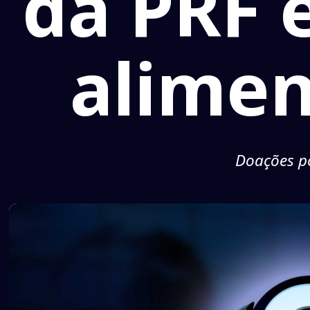
da PRF 
alimen
Doações po