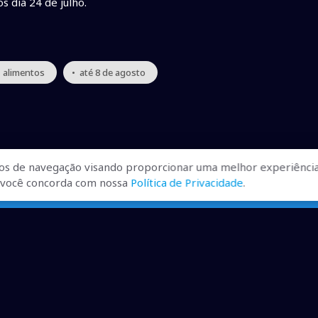
 dia 24 de julho.
 alimentos
• até 8 de agosto
os de navegação visando proporcionar uma melhor experiência
r, você concorda com nossa
Política de Privacidade
.
ualizadas, pra você ficar bem
ibilizados.