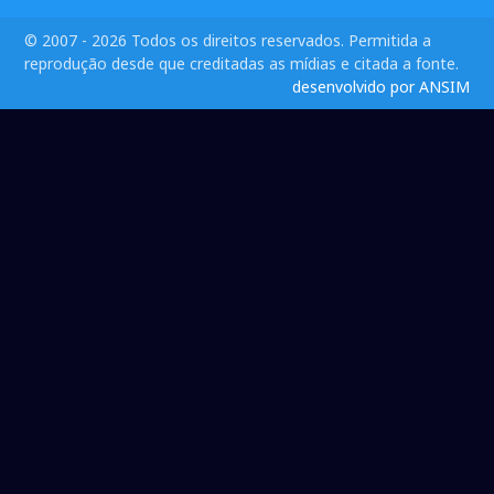
© 2007 - 2026 Todos os direitos reservados. Permitida a
reprodução desde que creditadas as mídias e citada a fonte.
desenvolvido por ANSIM