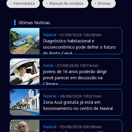
• Aeronáutica
• Manual de conduta
• Drones
Últimas Notícias
Naviraí
-
07/08/2026 10h28min
Diagnóstico habitacional e
socioeconômico pode definir o futuro
do Porto Caiuá
Geral
-
07/08/2026 10h15min
Jovens de 16 anos poderão dirigir
prevê parecer em discussão na
Câmara
Naviraí
-
06/08/2026 10h27min
Zona Azul gratuita já está em
funcionamento no centro de Naviraí
Naviraí
-
05/08/2026 09h39min