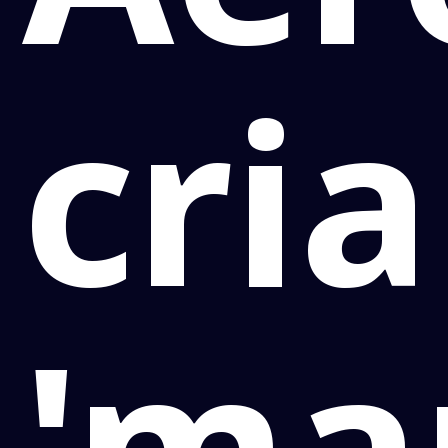
cria
'ma