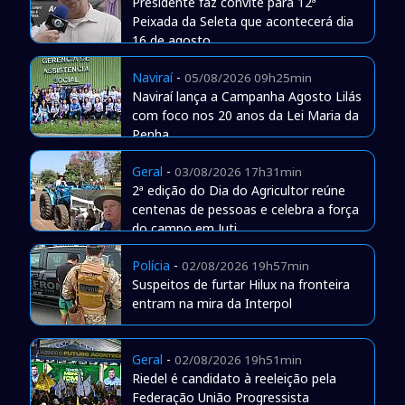
Presidente faz convite para 12ª
Peixada da Seleta que acontecerá dia
16 de agosto
Naviraí
-
05/08/2026 09h25min
Naviraí lança a Campanha Agosto Lilás
com foco nos 20 anos da Lei Maria da
Penha
Geral
-
03/08/2026 17h31min
2ª edição do Dia do Agricultor reúne
centenas de pessoas e celebra a força
do campo em Juti
Polícia
-
02/08/2026 19h57min
Suspeitos de furtar Hilux na fronteira
entram na mira da Interpol
Geral
-
02/08/2026 19h51min
Riedel é candidato à reeleição pela
Federação União Progressista