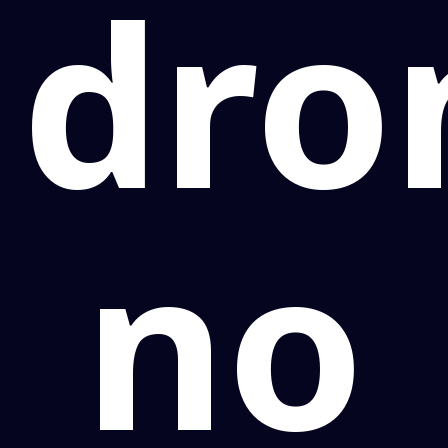
dro
no