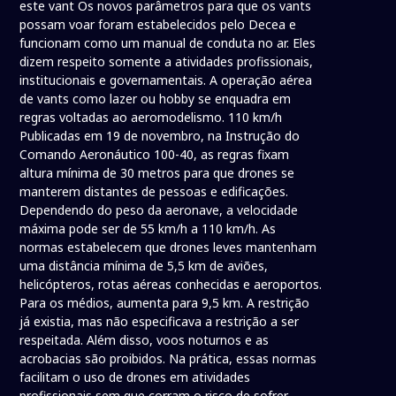
este vant Os novos parâmetros para que os vants
possam voar foram estabelecidos pelo Decea e
funcionam como um manual de conduta no ar. Eles
dizem respeito somente a atividades profissionais,
institucionais e governamentais. A operação aérea
de vants como lazer ou hobby se enquadra em
regras voltadas ao aeromodelismo. 110 km/h
Publicadas em 19 de novembro, na Instrução do
Comando Aeronáutico 100-40, as regras fixam
altura mínima de 30 metros para que drones se
manterem distantes de pessoas e edificações.
Dependendo do peso da aeronave, a velocidade
máxima pode ser de 55 km/h a 110 km/h. As
normas estabelecem que drones leves mantenham
uma distância mínima de 5,5 km de aviões,
helicópteros, rotas aéreas conhecidas e aeroportos.
Para os médios, aumenta para 9,5 km. A restrição
já existia, mas não especificava a restrição a ser
respeitada. Além disso, voos noturnos e as
acrobacias são proibidos. Na prática, essas normas
facilitam o uso de drones em atividades
profissionais sem que corram o risco de sofrer