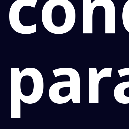
con
par