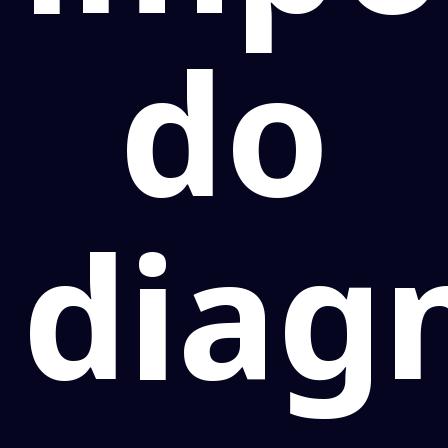
do
diag