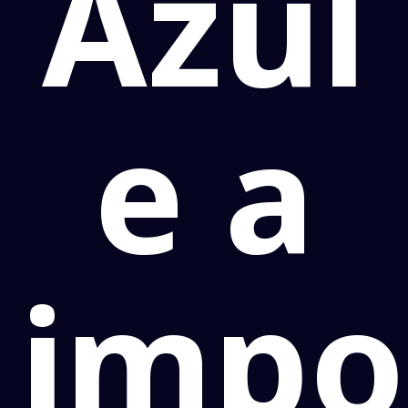
Azul
e a
impo