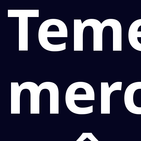
Teme
mer