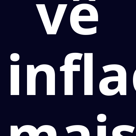
vê
infl
mai