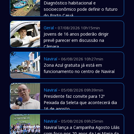
Diagnóstico habitacional e
socioeconômico pode definir o futuro
do Porto Caiuá
Geral
-
07/08/2026 10h15min
Jovens de 16 anos poderão dirigir
prevê parecer em discussão na
Câmara
Naviraí
-
06/08/2026 10h27min
Zona Azul gratuita já está em
funcionamento no centro de Naviraí
Naviraí
-
05/08/2026 09h39min
Presidente faz convite para 12ª
Peixada da Seleta que acontecerá dia
16 de agosto
Naviraí
-
05/08/2026 09h25min
Naviraí lança a Campanha Agosto Lilás
com foco nos 20 anos da Lei Maria da