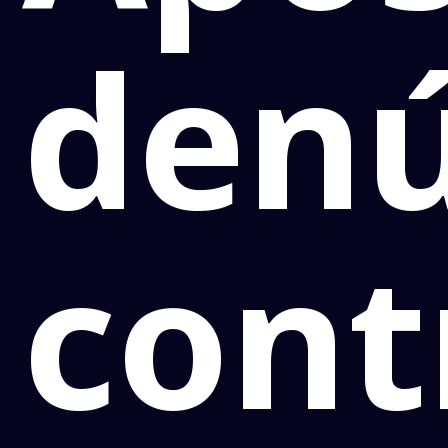
denú
cont