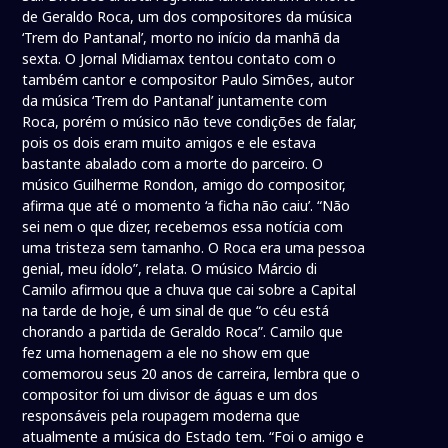
de Geraldo Roca, um dos compositores da música
‘Trem do Pantanal’, morto no início da manhã da
sexta. O Jornal Midiamax tentou contato com o
também cantor e compositor Paulo Simões, autor
da música ‘Trem do Pantanal’ juntamente com
Roca, porém o músico não teve condições de falar,
pois os dois eram muito amigos e ele estava
bastante abalado com a morte do parceiro. O
músico Guilherme Rondon, amigo do compositor,
afirma que até o momento ‘a ficha não caiu’. “Não
sei nem o que dizer, recebemos essa notícia com
uma tristeza sem tamanho. O Roca era uma pessoa
genial, meu ídolo”, relata. O músico Márcio di
Camilo afirmou que a chuva que cai sobre a Capital
na tarde de hoje, é um sinal de que “o céu está
chorando a partida de Geraldo Roca”. Camilo que
fez uma homenagem a ele no show em que
comemorou seus 20 anos de carreira, lembra que o
compositor foi um divisor de águas e um dos
responsáveis pela roupagem moderna que
atualmente a música do Estado tem. “Foi o amigo e