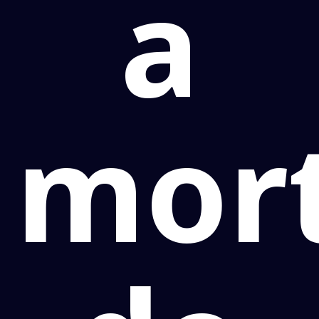
a
mor