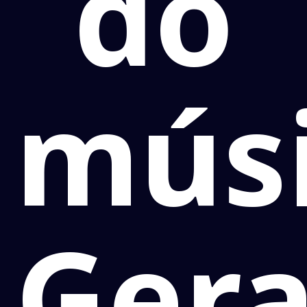
do
mús
Gera