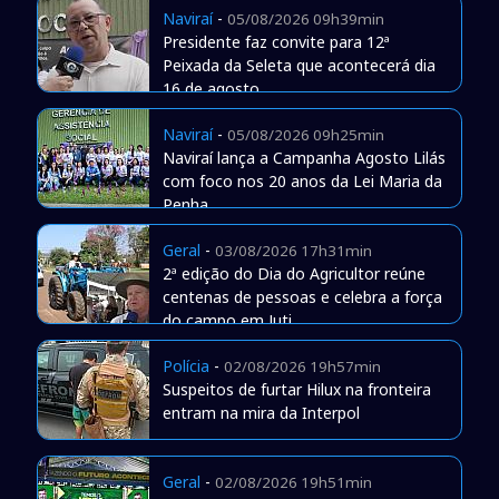
Naviraí
-
05/08/2026 09h39min
Presidente faz convite para 12ª
Peixada da Seleta que acontecerá dia
16 de agosto
Naviraí
-
05/08/2026 09h25min
Naviraí lança a Campanha Agosto Lilás
com foco nos 20 anos da Lei Maria da
Penha
Geral
-
03/08/2026 17h31min
2ª edição do Dia do Agricultor reúne
centenas de pessoas e celebra a força
do campo em Juti
Polícia
-
02/08/2026 19h57min
Suspeitos de furtar Hilux na fronteira
entram na mira da Interpol
Geral
-
02/08/2026 19h51min