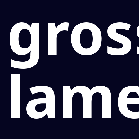
gros
lam