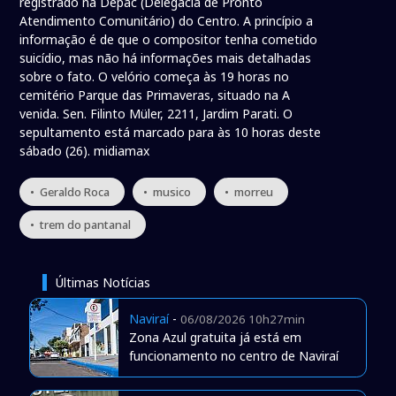
registrado na Depac (Delegacia de Pronto
Atendimento Comunitário) do Centro. A princípio a
informação é de que o compositor tenha cometido
suicídio, mas não há informações mais detalhadas
sobre o fato. O velório começa às 19 horas no
cemitério Parque das Primaveras, situado na A
venida. Sen. Filinto Müler, 2211, Jardim Parati. O
sepultamento está marcado para às 10 horas deste
sábado (26). midiamax
• Geraldo Roca
• musico
• morreu
• trem do pantanal
Últimas Notícias
Naviraí
-
06/08/2026 10h27min
Zona Azul gratuita já está em
funcionamento no centro de Naviraí