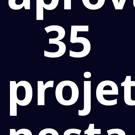
35
proje