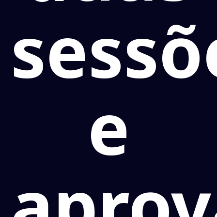
sessõ
e
aprov