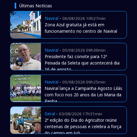
Últimas Notícias
Naviraí
-
06/08/2026 10h27min
Zona Azul gratuita já está em
funcionamento no centro de Naviraí
Naviraí
-
05/08/2026 09h39min
Presidente faz convite para 12ª
Peixada da Seleta que acontecerá dia
16 de agosto
Naviraí
-
05/08/2026 09h25min
Naviraí lança a Campanha Agosto Lilás
com foco nos 20 anos da Lei Maria da
Penha
Geral
-
03/08/2026 17h31min
2ª edição do Dia do Agricultor reúne
centenas de pessoas e celebra a força
do campo em Juti