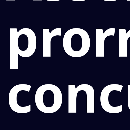
pror
conc