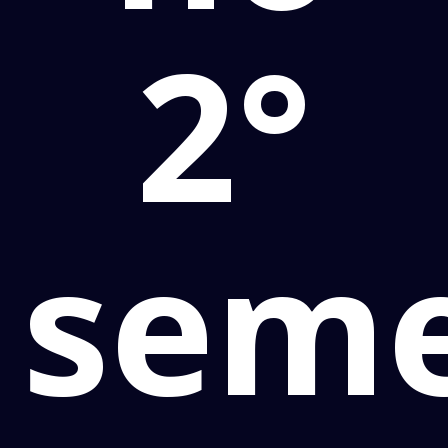
2°
seme