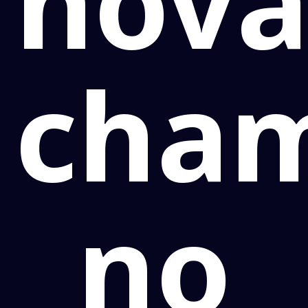
nov
cha
no