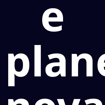
e
plan