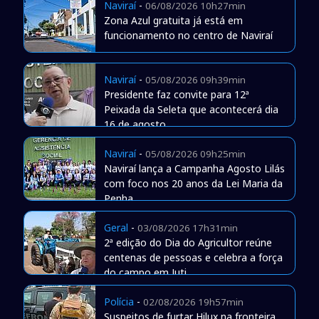
Naviraí
-
06/08/2026 10h27min
Zona Azul gratuita já está em
funcionamento no centro de Naviraí
Naviraí
-
05/08/2026 09h39min
Presidente faz convite para 12ª
Peixada da Seleta que acontecerá dia
16 de agosto
Naviraí
-
05/08/2026 09h25min
Naviraí lança a Campanha Agosto Lilás
com foco nos 20 anos da Lei Maria da
Penha
Geral
-
03/08/2026 17h31min
2ª edição do Dia do Agricultor reúne
centenas de pessoas e celebra a força
do campo em Juti
Polícia
-
02/08/2026 19h57min
Suspeitos de furtar Hilux na fronteira