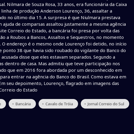
al. Nilmara de Souza Rosa, 33 anos, era funcionária da Caixa
e linha de produção Anderson Lourenço, 36, assaltar a
ado no último dia 15. A surpresa é que Niulmara prestava
m ajuda de comparsas assaltou justamente a mesma agência
ite Correio do Estado, a bancária foi presa por volta das
ssão a Roubos a Bancos, Assaltos e Sequestros, no momento
l. O endereço é o mesmo onde Lourenço foi detido, no início
re ponto 38 que havia sido roubado do vigilante do Banco do
e a acusada disse que eles estavam separados. Segundo a
s dentro de casa. Mas admitiu que teve participação nos
egado que em 2016 fora abordada por um desconhecido em
 para entrar na agência do Banco do Brasil. Como estava em
ta. Em seu depoimento, Lourenço, flagrado em imagens das
 Correio do Estado
e
• Bancária
• Cavalo de Tróia
• Jornal Correio do Sul