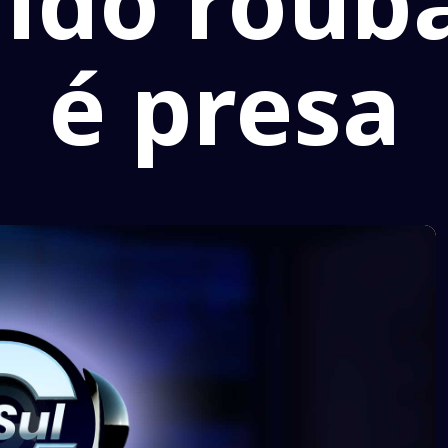
ido roub
é presa