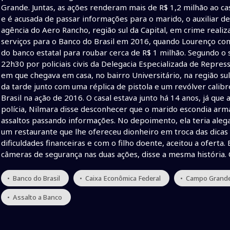
Grande. Juntas, as ações renderam mais de R$ 1,2 milhão ao cas
e é acusada de passar informações para o marido, o auxiliar d
agência do Aero Rancho, região sul da Capital, em crime realiz
serviços para o Banco do Brasil em 2016, quando Lourenço co
do banco estatal para roubar cerca de R$ 1 milhão. Segundo o s
22h30 por policiais civis da Delegacia Especializada de Repre
em que chegava em casa, no bairro Universitário, na região su
da tarde junto com uma réplica de pistola e um revólver calib
Brasil na ação de 2016. O casal estava junto há 14 anos, já qu
polícia, Nilmara disse desconhecer que o marido escondia arma
assaltos passando informações. No depoimento, ela teria al
um restaurante que lhe ofereceu dionheiro em troca das dicas
dificuldades financeiras e com o filho doente, aceitou a ofer
câmeras de segurança nas duas ações, disse a mesma história.
• Banco do Brasil
• Caixa Econômica Federal
• Campo Grand
• Assalto a Banco