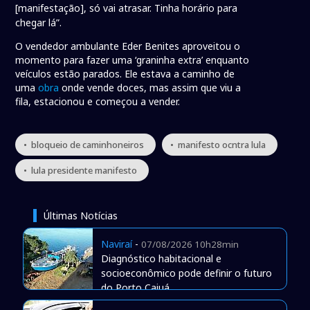
[manifestação], só vai atrasar. Tinha horário para
chegar lá”.
O vendedor ambulante Eder Benites aproveitou o
momento para fazer uma ‘graninha extra’ enquanto
veículos estão parados. Ele estava a caminho de
uma
obra
onde vende doces, mas assim que viu a
fila, estacionou e começou a vender.
• bloqueio de caminhoneiros
• manifesto ocntra lula
• lula presidente manifesto
Últimas Notícias
Naviraí
-
07/08/2026 10h28min
Diagnóstico habitacional e
socioeconômico pode definir o futuro
do Porto Caiuá