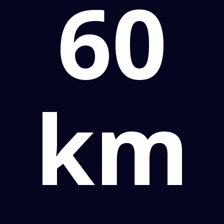
60
km