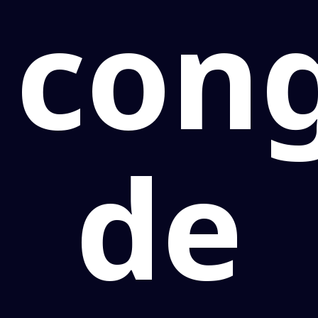
con
de