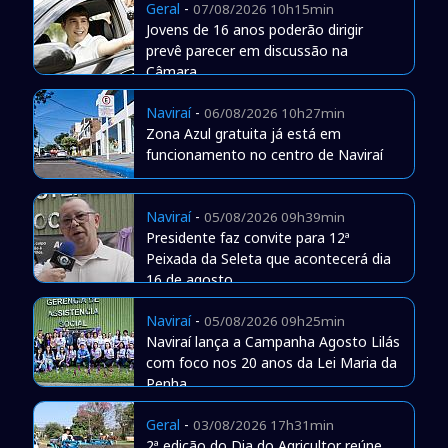
Geral
-
07/08/2026 10h15min
Jovens de 16 anos poderão dirigir
prevê parecer em discussão na
Câmara
Naviraí
-
06/08/2026 10h27min
Zona Azul gratuita já está em
funcionamento no centro de Naviraí
Naviraí
-
05/08/2026 09h39min
Presidente faz convite para 12ª
Peixada da Seleta que acontecerá dia
16 de agosto
Naviraí
-
05/08/2026 09h25min
Naviraí lança a Campanha Agosto Lilás
com foco nos 20 anos da Lei Maria da
Penha
Geral
-
03/08/2026 17h31min
2ª edição do Dia do Agricultor reúne