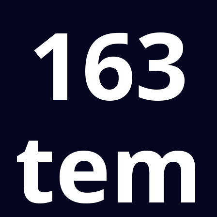
163
tem