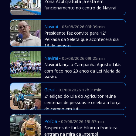
Zona Azul gratuita já está em
funcionamento no centro de Naviraí
Naviraí
-
05/08/2026 09h39min
Presidente faz convite para 12ª
Peixada da Seleta que acontecerá dia
16 de agosto
Naviraí
-
05/08/2026 09h25min
Naviraí lança a Campanha Agosto Lilás
com foco nos 20 anos da Lei Maria da
Penha
Geral
-
03/08/2026 17h31min
2ª edição do Dia do Agricultor reúne
centenas de pessoas e celebra a força
do campo em Juti
Polícia
-
02/08/2026 19h57min
Suspeitos de furtar Hilux na fronteira
entram na mira da Interpol