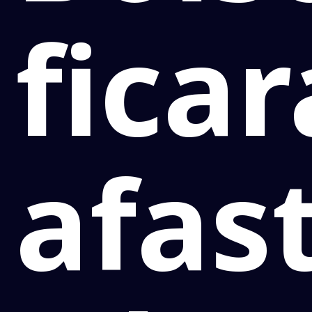
ficar
afas