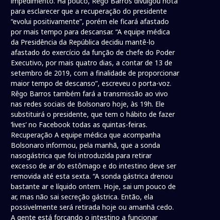
impedimento. Há pouco, Rêgo Barros divulgou nota
para esclarecer que a recuperação do presidente
“evolui positivamente”, porém ele ficará afastado
por mais tempo para descansar. “A equipe médica
da Presidência da República decidiu mantê-lo
afastado do exercício da função de chefe do Poder
Executivo, por mais quatro dias, a contar de 13 de
setembro de 2019, com a finalidade de proporcionar
maior tempo de descanso”, escreveu o porta-voz.
Rêgo Barros também fará a transmissão ao vivo
nas redes sociais de Bolsonaro hoje, às 19h. Ele
substituirá o presidente, que tem o hábito de fazer
‘lives’ no Facebook todas as quintas-feiras.
Recuperação A equipe médica que acompanha
Bolsonaro informou, pela manhã, que a sonda
nasogástrica que foi introduzida para retirar
excesso de ar do estômago e do intestino deve ser
removida até esta sexta. “A sonda gástrica drenou
bastante ar e líquido ontem. Hoje, sai um pouco de
ar, mas não sai secreção gástrica. Então, ela
possivelmente será retirada hoje ou amanhã cedo.
A gente está forçando o intestino a funcionar