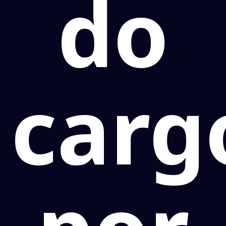
do
carg