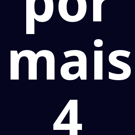
por
mais
4