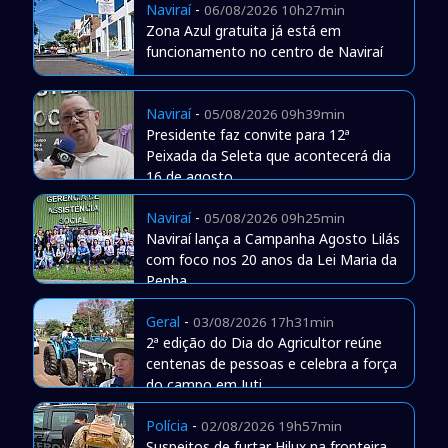
Naviraí
-
06/08/2026 10h27min
Zona Azul gratuita já está em
funcionamento no centro de Naviraí
Naviraí
-
05/08/2026 09h39min
Presidente faz convite para 12ª
Peixada da Seleta que acontecerá dia
16 de agosto
Naviraí
-
05/08/2026 09h25min
Naviraí lança a Campanha Agosto Lilás
com foco nos 20 anos da Lei Maria da
Penha
Geral
-
03/08/2026 17h31min
2ª edição do Dia do Agricultor reúne
centenas de pessoas e celebra a força
do campo em Juti
Polícia
-
02/08/2026 19h57min
Suspeitos de furtar Hilux na fronteira