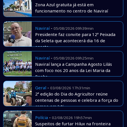
Zona Azul gratuita já está em
funcionamento no centro de Naviraí
Naviraí
-
05/08/2026 09h39min
Presidente faz convite para 12ª Peixada
da Seleta que acontecerá dia 16 de
agosto
Naviraí
-
05/08/2026 09h25min
Naviraí lança a Campanha Agosto Lilás
com foco nos 20 anos da Lei Maria da
Penha
Geral
-
03/08/2026 17h31min
2ª edição do Dia do Agricultor reúne
centenas de pessoas e celebra a força do
campo em Juti
Polícia
-
02/08/2026 19h57min
Suspeitos de furtar Hilux na fronteira