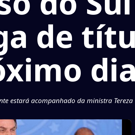
so do Sul
a de tít
óximo dia
nte estará acompanhado da ministra Tereza 