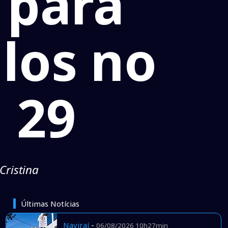
 para
ulos no
 29
Cristina
Últimas Notícias
Naviraí
-
06/08/2026 10h27min