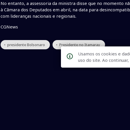
No entanto, a assessoria da ministra disse que no momento n
à Câmara dos Deputados em abril, na data para desincompatibi
com lideranças nacionais e regionais.
CGNews
• presidente Bolsonaro
• Presidente no Itamaray
Usamos os cookies e dad
uso do site. Ao continua
Qualidade na Informação
As principais notícias, as mais relevantes, a todo o tempo, at
informado.