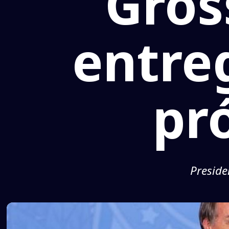
Gros
entreg
pr
Preside