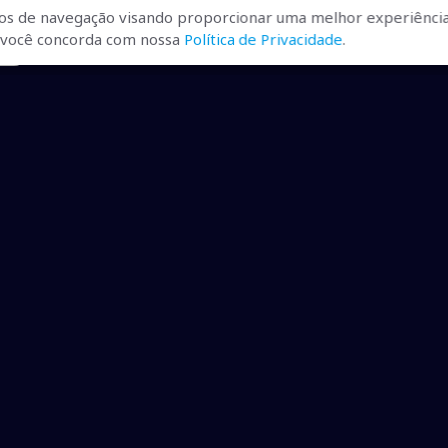
os de navegação visando proporcionar uma melhor experiência
r, você concorda com nossa
Política de Privacidade
.
ito
ualizadas, pra você ficar bem
ibilizados.
dução desde que creditadas as mídias e citada a fonte.