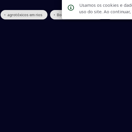
Usamos os cookies e dad
uso do site. Ao continua
• agrotóxicos em rios
• Bonito convoca reunião
• rio de bon
Qualidade na Informação
As principais notícias, as mais relevantes, a todo o tempo, at
informado.
On-line desde 01 de julho de 2007
O JCSul Não se responsabiliza pelo uso das informações econômicas/clima dispon
© 2007 - 2026 Todos os direitos reservados. Permitida a repro