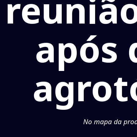
reunião
após 
agrot
No mapa da produ