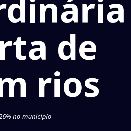
rdinária
rta de
m rios
 26% no município