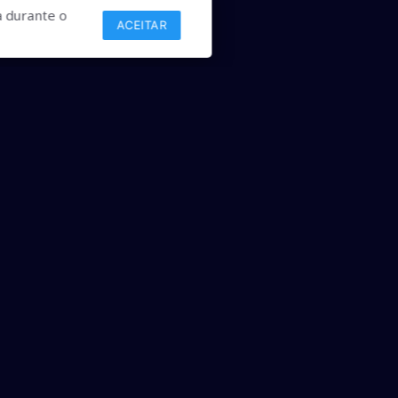
 durante o
ACEITAR
Links
Comercial
Contato
desenvolvido por ANSIM