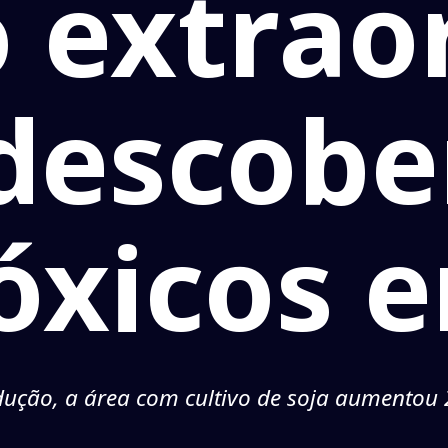
 extrao
descobe
óxicos e
ção, a área com cultivo de soja aumentou