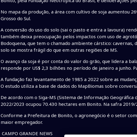
Bonito, pela Fundação Neotrópica do Brasil, e deliberações per
No mapa da produção, a área com cultivo de soja aumentou 26
Grosso do Sul.
A conversão do uso do solo (sai o pasto e entra a lavoura) ren
também deixa preocupação pelos impactos com uso de agrotóxic
Bodoquena, que tem o chamado ambiente cárstico: cavernas, d
solo se mostra frágil do que em outras regiões de MS.
O avanço da soja é por conta do valor do grão, que lidera a ba
responde por US$ 2,3 bilhões no período de janeiro a junho. P
A fundação faz levantamento de 1985 a 2022 sobre as mudança
O estudo utiliza a base de dados do MapBiomas sobre convers
De acordo com o Siga-MS (Sistema de Informação Geográfica do
2022/2023 ocupou 70.430 hectares em Bonito. Na safra 2019/20
Conforme a Prefeitura de Bonito, o agronegócio é o setor com
maior empregador.
CAMPO GRANDE NEWS