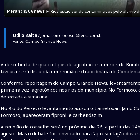
P.Francis/CGnews
► Rios estão sendo contaminados pelo plantio d
Odilo Balta
/ jornalcorreiodosul@terra.com.br
Fonte: Campo Grande News
A descoberta de quatro tipos de agrotóxicos em rios de Bonito
lavoura, será discutida em reunião extraordinária do Comdem
Conforme reportagem do Campo Grande News, levantamento d
primeira vez, agrotóxicos nos rios do município. No Formoso, o
detectada a simazina.
No Rio do Peixe, o levantamento acusou o tiametoxan. Já no Có
Formoso, apareceram fipronil e carbendazim.
A reunião do conselho será no próximo dia 26, a partir das 14h
agosto. Mas o debate foi convocado para “apresentação dos es