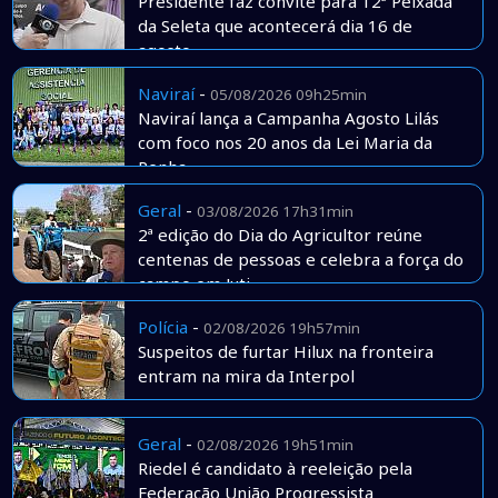
Presidente faz convite para 12ª Peixada
da Seleta que acontecerá dia 16 de
agosto
Naviraí
-
05/08/2026 09h25min
Naviraí lança a Campanha Agosto Lilás
com foco nos 20 anos da Lei Maria da
Penha
Geral
-
03/08/2026 17h31min
2ª edição do Dia do Agricultor reúne
centenas de pessoas e celebra a força do
campo em Juti
Polícia
-
02/08/2026 19h57min
Suspeitos de furtar Hilux na fronteira
entram na mira da Interpol
Geral
-
02/08/2026 19h51min
Riedel é candidato à reeleição pela
Federação União Progressista