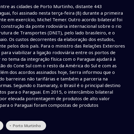
ntre as cidades de Porto Murtinho, distante 443
uai, foi assinado nesta terça-feira (8) durante a primeira
nte em exercício, Michel Temer. Outro acordo bilateral foi
e construção da ponte rodoviária internacional sobre o rio
utura de Transportes (DNIT), pelo lado brasileiro, e o
aio. Os custos decorrentes da elaboração dos estudos,
e pelos dois país. Para o ministro das Relações Exteriores
 para viabilizar a ligação rodoviária entre os portos de
ar no tema da integração física com o Paraguai ajudará à
ão do Cone Sul com o resto da América do Sul e com as
Além dos acordos assinados hoje, Serra informou que o
o barreiras não tarifárias e também a parceria na
mas. Segundo o Itamaraty, o Brasil é o principal destino
os para o Paraguai. Em 2015, o intercâmbio bilateral
o por elevada porcentagem de produtos de alto valor
 para o Paraguai foram compostas de produtos
• Porto Murtinho