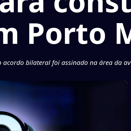
ara cons
m Porto 
 acordo bilateral foi assinado na área da a