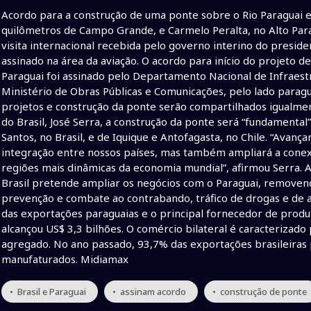
Acordo para a construção de uma ponte sobre o Rio Paraguai e
quilômetros de Campo Grande, e Carmelo Peralta, no Alto Parag
visita internacional recebida pelo governo interino do preside
assinado na área da aviação. O acordo para início do projeto d
Paraguai foi assinado pelo Departamento Nacional de Infraestr
Ministério de Obras Públicas e Comunicações, pelo lado paragu
projetos e construção da ponte serão compartilhados igualment
do Brasil, José Serra, a construção da ponte será “fundamental”
Santos, no Brasil, e de Iquique e Antofagasta, no Chile. “Avanç
integração entre nossos países, mas também ampliará a conex
regiões mais dinâmicas da economia mundial”, afirmou Serra. 
Brasil pretende ampliar os negócios com o Paraguai, removend
prevenção e combate ao contrabando, tráfico de drogas e de ar
das exportações paraguaias e o principal fornecedor de produt
alcançou US$ 3,3 bilhões. O comércio bilateral é caracterizad
agregado. No ano passado, 93,7% das exportações brasileiras
manufaturados. Midiamax
• Brasil e Paraguai
• assinam acordo
• construção de ponte