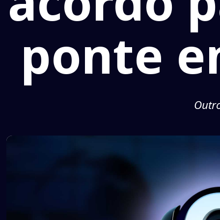
acordo p
ponte e
Outro