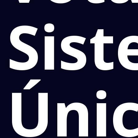
Sis
Úni