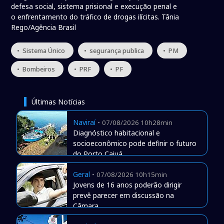
defesa social, sistema prisional e execução penal e
o enfrentamento do tráfico de drogas ilícitas. Tânia
Rego/Agência Brasil
• Sistema Único
• segurança publica
• PM
• Bombeiros
• PRF
• PF
Últimas Notícias
Naviraí
-
07/08/2026 10h28min
Diagnóstico habitacional e
socioeconômico pode definir o futuro
do Porto Caiuá
Geral
-
07/08/2026 10h15min
Jovens de 16 anos poderão dirigir
prevê parecer em discussão na
Câmara