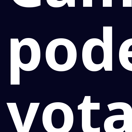
pod
vota