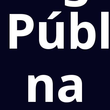
Públ
na