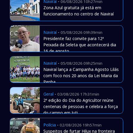
Naviraí
-
06/08/2026 10h27min
Zona Azul gratuita já está em
funcionamento no centro de Naviraí
Naviraí
-
05/08/2026 09h39min
Presidente faz convite para 12ª
Peixada da Seleta que acontecerá dia
16 de agosto
Naviraí
-
05/08/2026 09h25min
Naviraí lança a Campanha Agosto Lilás
com foco nos 20 anos da Lei Maria da
Penha
Geral
-
03/08/2026 17h31min
2ª edição do Dia do Agricultor reúne
centenas de pessoas e celebra a força
do campo em Juti
Polícia
-
02/08/2026 19h57min
Suspeitos de furtar Hilux na fronteira