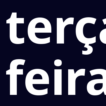
terç
feir