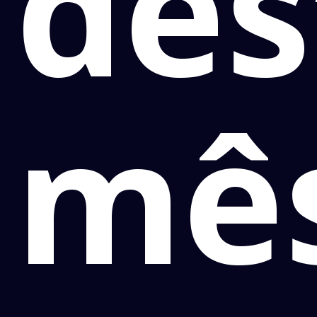
des
mê