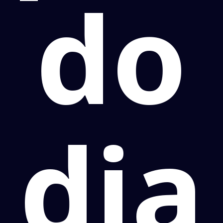
do
dia