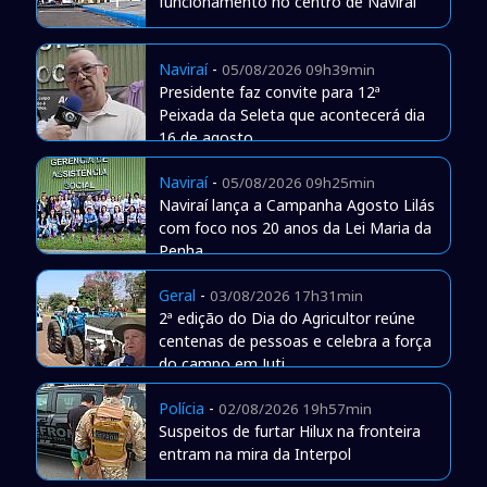
funcionamento no centro de Naviraí
Naviraí
-
05/08/2026 09h39min
Presidente faz convite para 12ª
Peixada da Seleta que acontecerá dia
16 de agosto
Naviraí
-
05/08/2026 09h25min
Naviraí lança a Campanha Agosto Lilás
com foco nos 20 anos da Lei Maria da
Penha
Geral
-
03/08/2026 17h31min
2ª edição do Dia do Agricultor reúne
centenas de pessoas e celebra a força
do campo em Juti
Polícia
-
02/08/2026 19h57min
Suspeitos de furtar Hilux na fronteira
entram na mira da Interpol