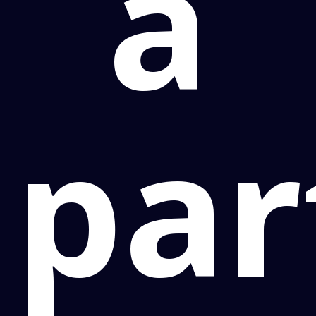
a
par