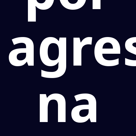
agre
na