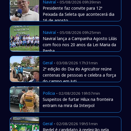
Naviraí
-
05/08/2026 09h39min
Presidente faz convite para 12ª
Peixada da Seleta que acontecerá dia
16 de agosto
Naviraí
-
05/08/2026 09h25min
Naviraí lança a Campanha Agosto Lilás
com foco nos 20 anos da Lei Maria da
Penha
Geral
-
03/08/2026 17h31min
2ª edição do Dia do Agricultor reúne
centenas de pessoas e celebra a força
do campo em Juti
Polícia
-
02/08/2026 19h57min
Suspeitos de furtar Hilux na fronteira
entram na mira da Interpol
Geral
-
02/08/2026 19h51min
Riedel é candidato à reeleição pela