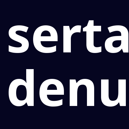
sert
denu