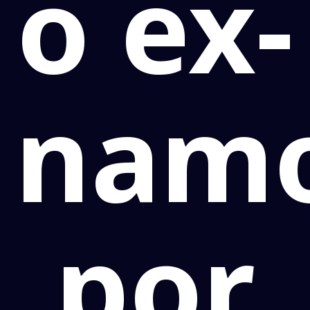
o ex-
nam
por