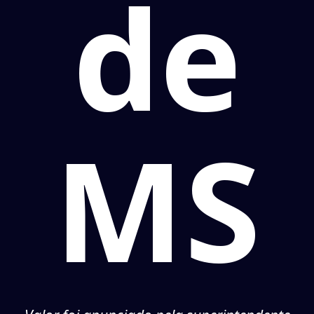
de
MS