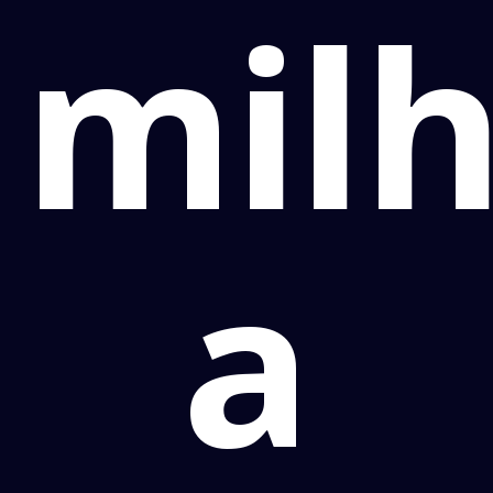
mil
a