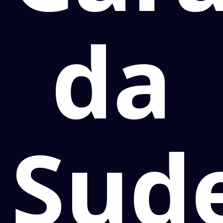
da
Sud