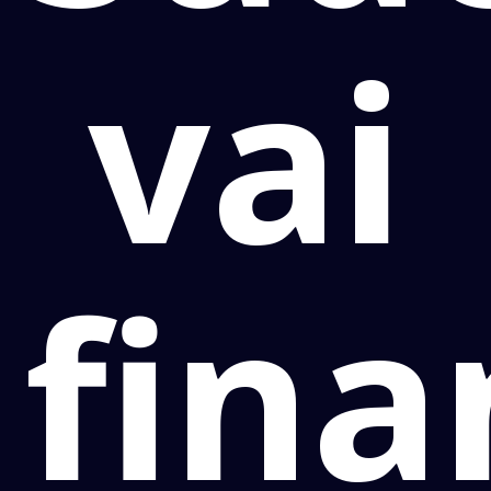
vai
fina