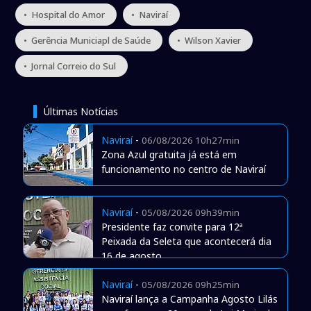
• Hospital do Amor
• Naviraí
• Gerência Municiapl de Saúde
• Wilson Xavier
• Jornal Correio do Sul
Últimas Notícias
Naviraí
-
06/08/2026 10h27min
Zona Azul gratuita já está em
funcionamento no centro de Naviraí
Naviraí
-
05/08/2026 09h39min
Presidente faz convite para 12ª
Peixada da Seleta que acontecerá dia
16 de agosto
Naviraí
-
05/08/2026 09h25min
Naviraí lança a Campanha Agosto Lilás