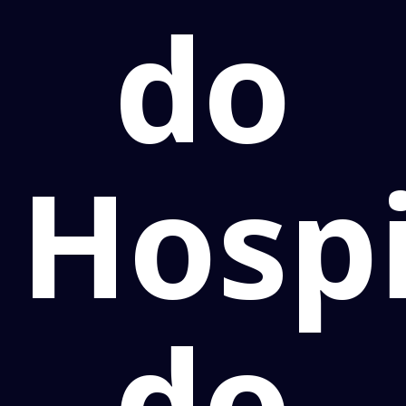
do
Hospi
do