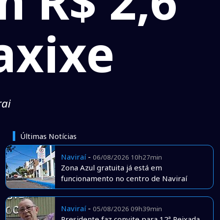
 R$ 2,6
axixe
rai
Últimas Notícias
Naviraí
-
06/08/2026 10h27min
Zona Azul gratuita já está em
funcionamento no centro de Naviraí
Naviraí
-
05/08/2026 09h39min
Presidente faz convite para 12ª Peixada