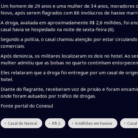
Um homem de 29 anos e uma mulher de 34 anos, moradores de 
Novo, após serem flagrados com 86 invólucros de haxixe mar
A droga, avaliada em aproximadamente R$ 2,6 milhões, foi enc
casal havia se hospedado na noite de sexta-feira (6).
Segundo a polícia, o casal chamou atenção por estar circulan
comerciais.
Após denúncia, os militares localizaram os dois no hotel. Ao
mulher admitiu que as bolsas no quarto continham entorpecen
Eles relataram que a droga foi entregue por um casal de orig
hotel.
Diante do flagrante, receberam voz de prisão e foram encamin
onde foram autuados por tráfico de drogas.
Fonte portal do Conesul
• Casal de Naviraí
• R$ 2
• 6 milhões em haxixe
• Casal