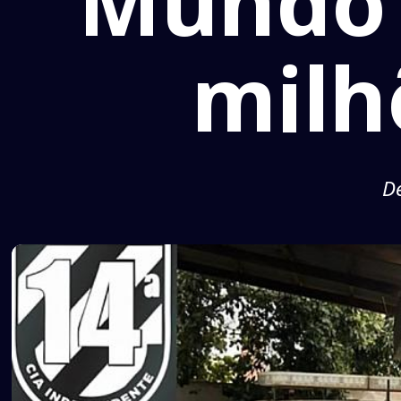
Mundo 
milh
De