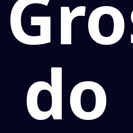
Gro
do