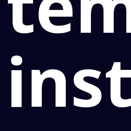
te
ins