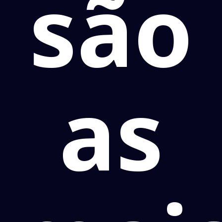
são
as