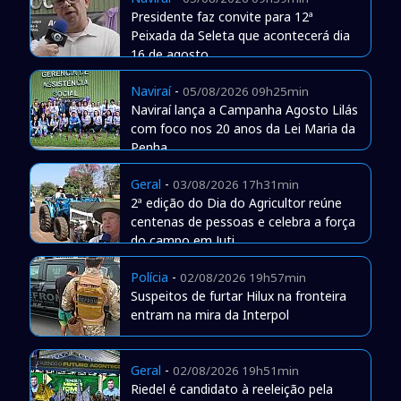
Presidente faz convite para 12ª
Peixada da Seleta que acontecerá dia
16 de agosto
Naviraí
-
05/08/2026 09h25min
Naviraí lança a Campanha Agosto Lilás
com foco nos 20 anos da Lei Maria da
Penha
Geral
-
03/08/2026 17h31min
2ª edição do Dia do Agricultor reúne
centenas de pessoas e celebra a força
do campo em Juti
Polícia
-
02/08/2026 19h57min
Suspeitos de furtar Hilux na fronteira
entram na mira da Interpol
Geral
-
02/08/2026 19h51min
Riedel é candidato à reeleição pela