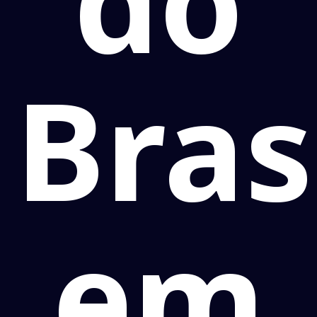
do
Bras
em