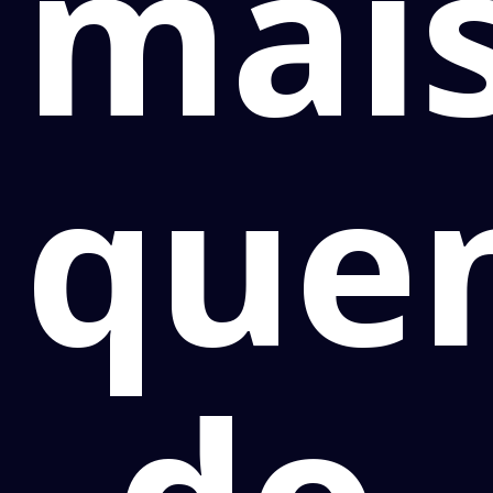
mai
que