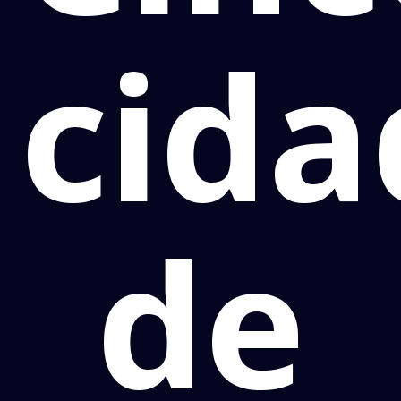
cida
de