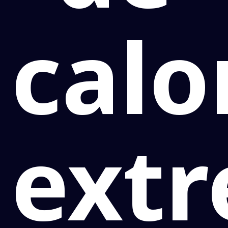
calo
ext