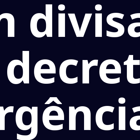
m divis
 decre
gênci