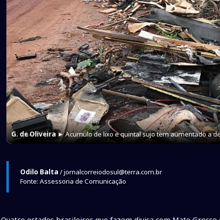
G. de Oliveira
► Acumulo de lixo e quintal sujo tem aumentado a de
Odilo Balta
/ jornalcorreiodosul@terra.com.br
Fonte: Assessoria de Comunicação
Quatro estados brasileiros que fazem divisa com Mato Grosso