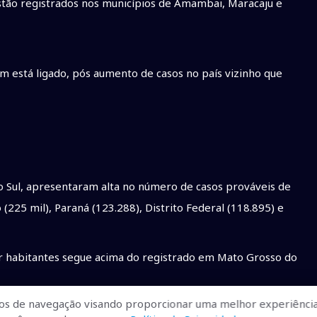
 estão registrados nos municípios de Amambai, Maracaju e
ém está ligado, pós aumento de casos no país vizinho que
o Sul, apresentaram alta no número de casos prováveis de
(225 mil), Paraná (123.288), Distrito Federal (118.895) e
or habitantes segue acima do registrado em Mato Grosso do
os de navegação visando proporcionar uma melhor experiência
ais, São Paulo e Paraná aumenta a pressão em cima das