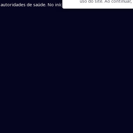
uso do site. Ao continua
autoridades de saúde. No início deste mês, foram realizados d
sinal de alerta após os 5.854 casos prováveis e 1.934 confirma
Dengue tipo 3 acende alerta de epidemia Apesar do alerta so
que liga o risco de epidemia é o ressurgimento do sorotipo 3 d
de uma década, coloca as autoridades de saúde pública de Mato
Correiodoestado
•