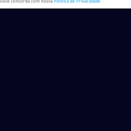
r, você concorda com nossa
Política de Privacidade
.
iversos mutirões no Paraná e em São Paulo, após ligar o
ções da doença, registrados no Estado.
bre os casos de dengue em todo país, o fato preocupante
a dengue. O retorno desse vírus que estava inativo há mais
 Grosso do Sul em alerta.