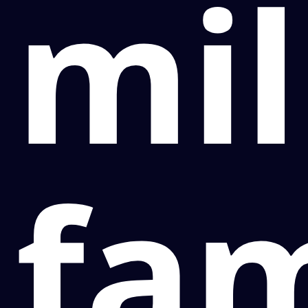
mil
fam