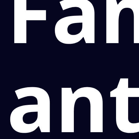
Fam
ant