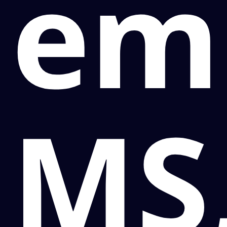
em
MS