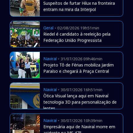
Suspeitos de furtar Hilux na fronteira
entram na mira da Interpol
Geral
-
02/08/2026 19h51min
Riedel é candidato à reeleição pela
Federação União Progressista
Naviraí
-
31/07/2026 09h46min
Projeto Tô de Férias mobiliza Jardim
Paraíso e chegará à Praça Central
Naviraí
-
30/07/2026 16h51min
Òtica Visual lança aqui em Naviraí
tecnologia 3D para personalização de
lentes
Naviraí
-
30/07/2026 10h39min
Empresária aqui de Naviraí morre em
acidente na MS 475