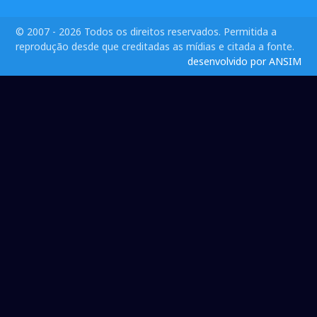
© 2007 - 2026 Todos os direitos reservados. Permitida a
reprodução desde que creditadas as mídias e citada a fonte.
desenvolvido por ANSIM