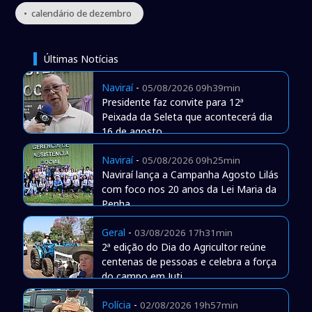
• calendário de dezembro
Últimas Notícias
Naviraí
-
05/08/2026 09h39min
Presidente faz convite para 12ª
Peixada da Seleta que acontecerá dia
16 de agosto
Naviraí
-
05/08/2026 09h25min
Naviraí lança a Campanha Agosto Lilás
com foco nos 20 anos da Lei Maria da
Penha
Geral
-
03/08/2026 17h31min
2ª edição do Dia do Agricultor reúne
centenas de pessoas e celebra a força
do campo em Juti
Polícia
-
02/08/2026 19h57min