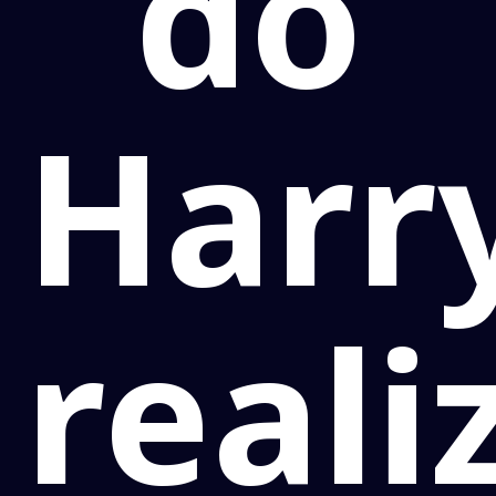
do
Harr
reali