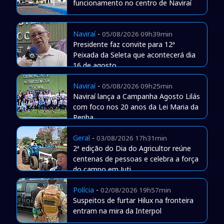
funcionamento no centro de Naviraí
Naviraí
-
05/08/2026 09h39min
Presidente faz convite para 12ª
Peixada da Seleta que acontecerá dia
16 de agosto
Naviraí
-
05/08/2026 09h25min
Naviraí lança a Campanha Agosto Lilás
com foco nos 20 anos da Lei Maria da
Penha
Geral
-
03/08/2026 17h31min
2ª edição do Dia do Agricultor reúne
centenas de pessoas e celebra a força
do campo em Juti
Polícia
-
02/08/2026 19h57min
Suspeitos de furtar Hilux na fronteira
entram na mira da Interpol