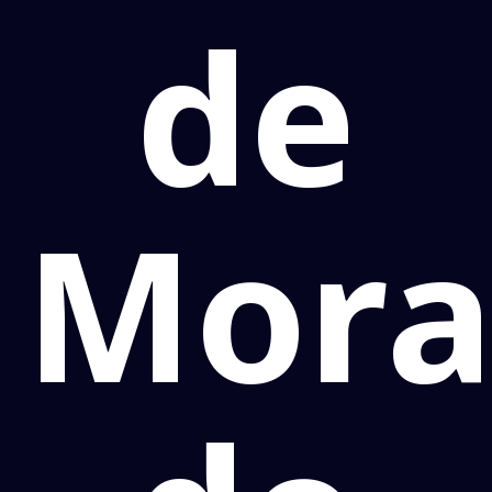
de
Mora