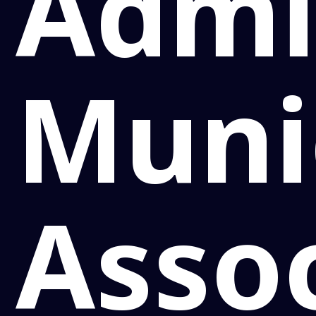
Admi
Munic
Asso