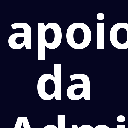
apoi
da