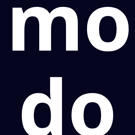
mo
do