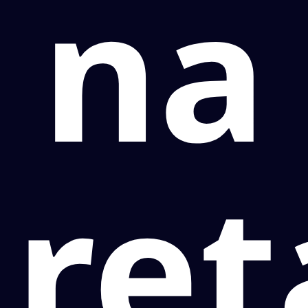
na
ret