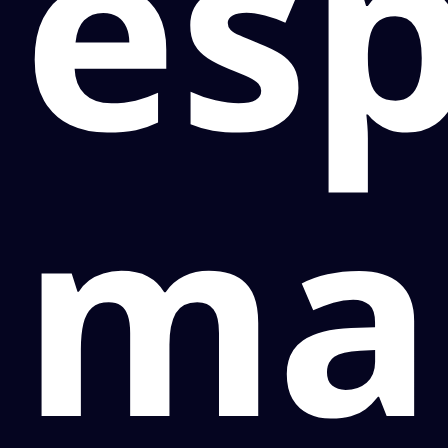
es
ma