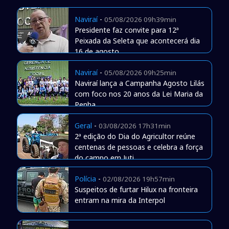
Naviraí
-
05/08/2026 09h39min
Presidente faz convite para 12ª
Peixada da Seleta que acontecerá dia
16 de agosto
Naviraí
-
05/08/2026 09h25min
Naviraí lança a Campanha Agosto Lilás
com foco nos 20 anos da Lei Maria da
Penha
Geral
-
03/08/2026 17h31min
2ª edição do Dia do Agricultor reúne
centenas de pessoas e celebra a força
do campo em Juti
Polícia
-
02/08/2026 19h57min
Suspeitos de furtar Hilux na fronteira
entram na mira da Interpol