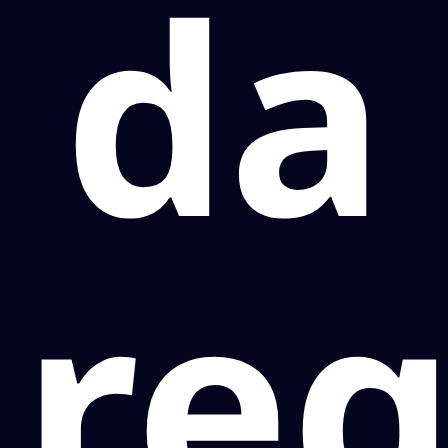
da
reg