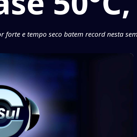
ase 50°C,
or forte e tempo seco batem record nesta se