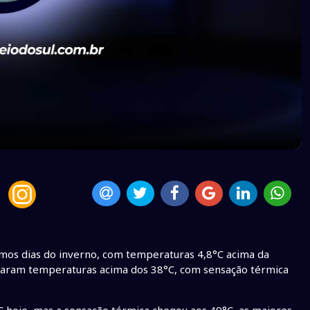
timos dias do inverno, com temperaturas 4,8°C acima da
straram temperaturas acima dos 38°C, com sensação térmica
 hoje, mas a sensação térmica chegou aos 49°C, as maiores