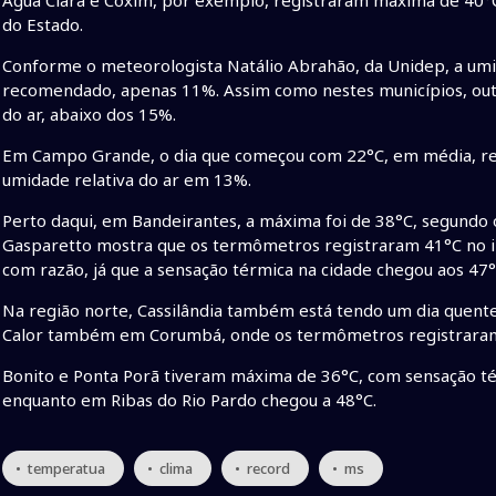
do Estado.
Conforme o meteorologista Natálio Abrahão, da Unidep, a umid
recomendado, apenas 11%. Assim como nestes municípios, out
do ar, abaixo dos 15%.
Em Campo Grande, o dia que começou com 22°C, em média, re
umidade relativa do ar em 13%.
Perto daqui, em Bandeirantes, a máxima foi de 38°C, segundo o
Gasparetto mostra que os termômetros registraram 41°C no iní
com razão, já que a sensação térmica na cidade chegou aos 47°
Na região norte, Cassilândia também está tendo um dia quent
Calor também em Corumbá, onde os termômetros registraram
Bonito e Ponta Porã tiveram máxima de 36°C, com sensação té
enquanto em Ribas do Rio Pardo chegou a 48°C.
• temperatua
• clima
• record
• ms