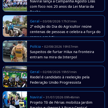
Naviraí lança a Campanha Agosto Lilás
com foco nos 20 anos da Lei Maria da
Penha
Geral
-
03/08/2026 17h31min
2ª edição do Dia do Agricultor reúne
centenas de pessoas e celebra a força do
campo em Juti
Polícia
-
02/08/2026 19h57min
Suspeitos de furtar Hilux na fronteira
entram na mira da Interpol
Geral
-
02/08/2026 19h51min
Riedel é candidato à reeleição pela
Federação União Progressista
Naviraí
-
31/07/2026 09h46min
Projeto Tô de Férias mobiliza Jardim
Paraíso e chegará à Praça Central