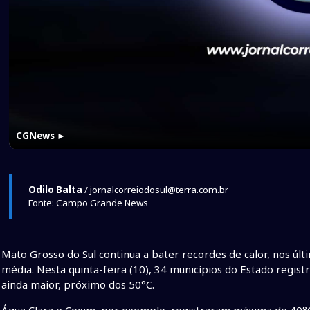
CGNews
►
Odilo Balta
/ jornalcorreiodosul@terra.com.br
Fonte: Campo Grande News
Mato Grosso do Sul continua a bater recordes de calor, nos úl
média. Nesta quinta-feira (10), 34 municípios do Estado regi
ainda maior, próximo dos 50°C.
Água Clara e Coxim, por exemplo, registraram máxima de 40°C