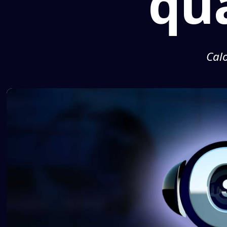
qu
Cal