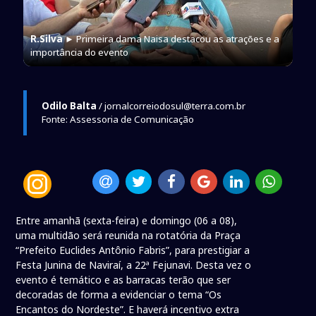
R.Silva
► Primeira dama Naisa destacou as atrações e a
importância do evento
Odilo Balta
/ jornalcorreiodosul@terra.com.br
Fonte: Assessoria de Comunicação
Entre amanhã (sexta-feira) e domingo (06 a 08),
uma multidão será reunida na rotatória da Praça
“Prefeito Euclides Antônio Fabris”, para prestigiar a
Festa Junina de Naviraí, a 22ª Fejunavi. Desta vez o
evento é temático e as barracas terão que ser
decoradas de forma a evidenciar o tema “Os
Encantos do Nordeste”. E haverá incentivo extra