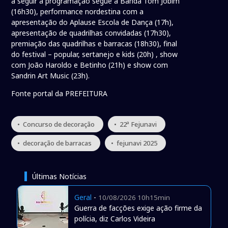
a seguir a programação segue a Banda Tom Jobim
(16h30), performance nordestina com a
apresentação do Aplause Escola de Dança (17h),
apresentação de quadrilhas convidadas (17h30),
premiação das quadrilhas e barracas (18h30), final
do festival – popular, sertanejo e kids (20h) , show
com João Haroldo e Betinho (21h) e show com
Sandrin Art Music (23h).
Fonte portal da PREFEITURA
• Concurso de decoração
• 22ª Fejunavi
• decoração de barracas
• fejunavi 2025
Últimas Notícias
Geral
-
10/08/2026 10h15min
Guerra de facções exige ação firme da
polícia, diz Carlos Videira