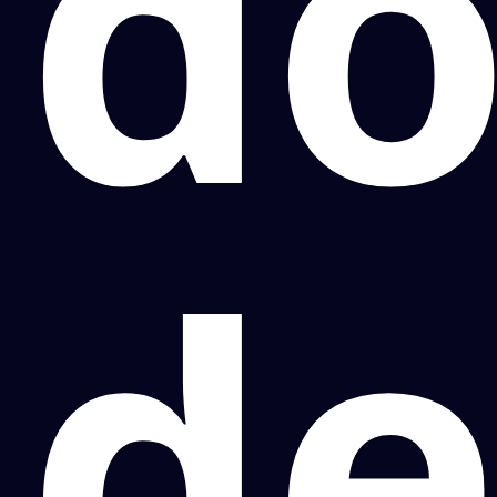
do
de