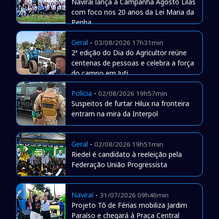
Naviraí lança a Campanha Agosto Lilás
com foco nos 20 anos da Lei Maria da
Penha
Geral
-
03/08/2026 17h31min
2ª edição do Dia do Agricultor reúne
centenas de pessoas e celebra a força
do campo em Juti
Polícia
-
02/08/2026 19h57min
Suspeitos de furtar Hilux na fronteira
entram na mira da Interpol
Geral
-
02/08/2026 19h51min
Riedel é candidato à reeleição pela
Federação União Progressista
Naviraí
-
31/07/2026 09h46min
Projeto Tô de Férias mobiliza Jardim
Paraíso e chegará à Praça Central