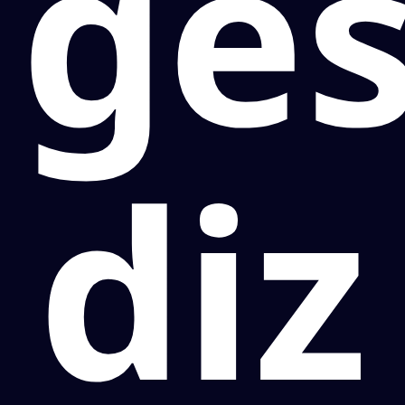
ges
diz