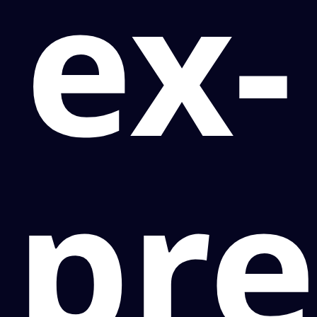
ex-
pre