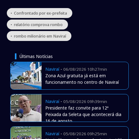
• Confrontado por ex-prefeita
• relatório comprova rombo
• rombo milionário em Naviraí
Últimas Notícias
Naviraí
-
06/08/2026 10h27min
Zona Azul gratuita já está em
funcionamento no centro de Naviraí
Naviraí
-
05/08/2026 09h39min
Presidente faz convite para 12ª
Peixada da Seleta que acontecerá dia
16 de agosto
Naviraí
-
05/08/2026 09h25min