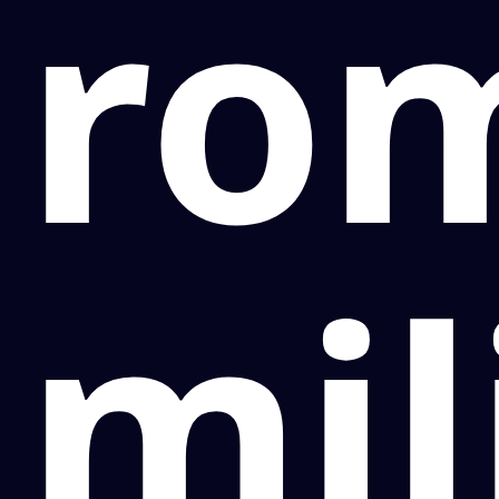
ro
mil