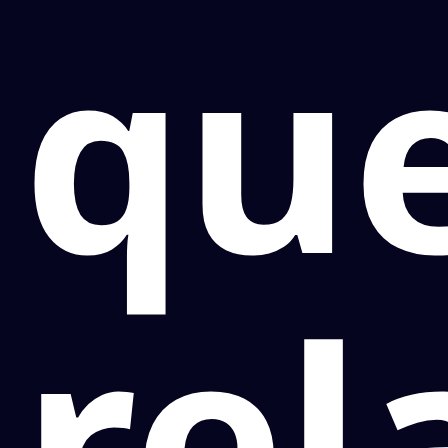
qu
rel