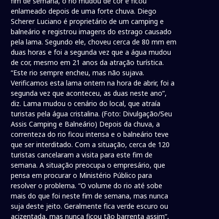
fim de semana, o rio mudou de cor e ficou
enlameado depois de uma forte chuva. Diego
Scherer Luciano é proprietário de um camping e
balneário e registrou imagens do estrago causado
pela lama. Segundo ele, choveu cerca de 80 mm em
duas horas e foi a segunda vez que a água mudou
de cor, mesmo em 21 anos da atração turística.
“Este rio sempre encheu, mas não sujava.
Verificamos esta lama ontem na hora de abrir, foi a
segunda vez que aconteceu, as duas neste ano”,
diz. Lama mudou o cenário do local, que atraía
turistas pela água cristalina. (Foto: Divulgação/Seu
Assis Camping e Balneário) Depois da chuva, a
correnteza do rio ficou intensa e o balneário teve
que ser interditado. Com a situação, cerca de 120
turistas cancelaram a visita para este fim de
semana. A situação preocupa o empresário, que
pensa em procurar o Ministério Público para
resolver o problema. “O volume do rio até sobe
mais do que foi neste fim de semana, mas nunca
suja deste jeito. Geralmente fica verde escuro ou
acizentada, mas nunca ficou tão barrenta assim”,