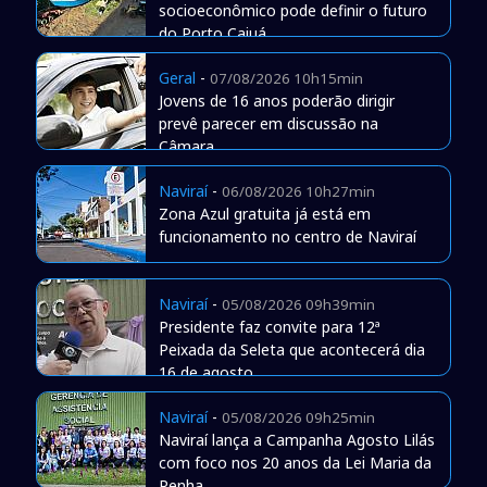
socioeconômico pode definir o futuro
do Porto Caiuá
Geral
-
07/08/2026 10h15min
Jovens de 16 anos poderão dirigir
prevê parecer em discussão na
Câmara
Naviraí
-
06/08/2026 10h27min
Zona Azul gratuita já está em
funcionamento no centro de Naviraí
Naviraí
-
05/08/2026 09h39min
Presidente faz convite para 12ª
Peixada da Seleta que acontecerá dia
16 de agosto
Naviraí
-
05/08/2026 09h25min
Naviraí lança a Campanha Agosto Lilás
com foco nos 20 anos da Lei Maria da
Penha