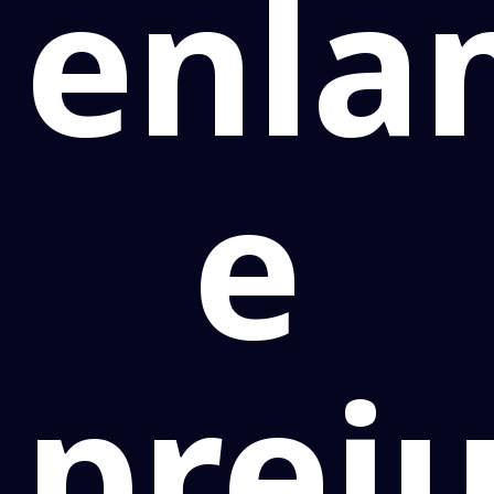
enla
e
prej