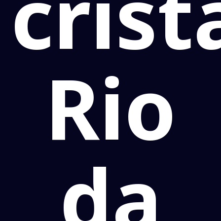
crist
Rio
da