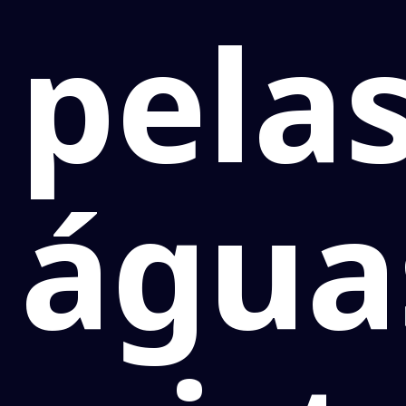
pela
água