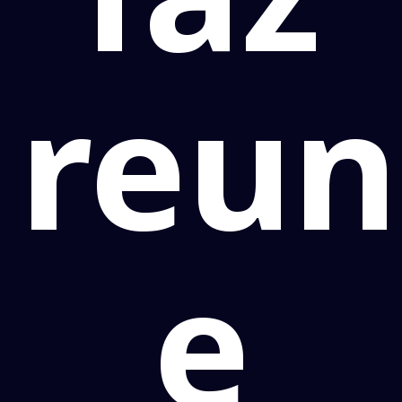
reun
e