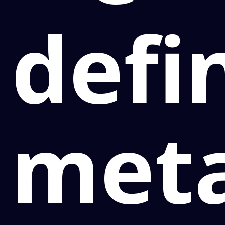
defi
met