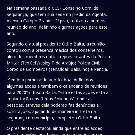
Na semana passada o CCS- Conselho Com. de
Segurança, que tem sua sede no prédio da Agenfa,
Avenida Campo Grande, 2º piso, realizou a primeira
reunião do ano, definindo algumas ações para este
ano.
Segundo o atual presidente Odilo Balta, a reunião
contou com a presença maciça dos conselheiros,
além dos membros natos, representantes da Policia
Militar, (Ten.Cel.Wesley F. de Araújo) Policia Civil,
Corpo de Bombeiros (Ten.Oldair Balduino) e Pericia.
“Sendo a primeira do ano foi boa, definimos
algumas ações e também o calendário de reuniões
para 2020”m frisou Balta, “entre estas ações está à
implantação das “Urnas Solidárias”, onde as
pessoas, através dela poderão faz denúncias e
solicitações, ajudando de maneira indireta na
segurança do município, completou Odilo Balta.
O presidente destacou ainda que entre as ações
estão, reuniões nos bairros em parcerias com os