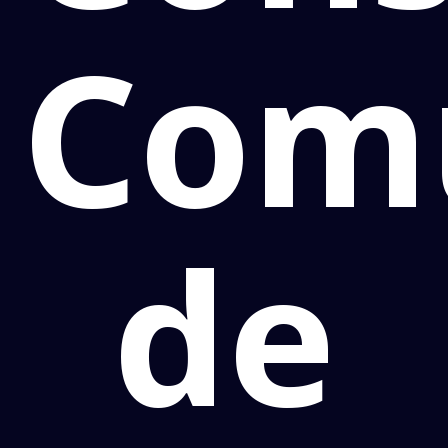
Comu
de