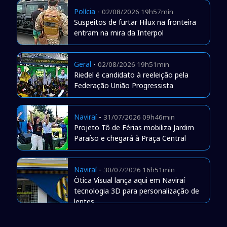
Polícia
-
02/08/2026 19h57min
Suspeitos de furtar Hilux na fronteira
entram na mira da Interpol
Geral
-
02/08/2026 19h51min
Riedel é candidato à reeleição pela
Federação União Progressista
Naviraí
-
31/07/2026 09h46min
Projeto Tô de Férias mobiliza Jardim
Paraíso e chegará à Praça Central
Naviraí
-
30/07/2026 16h51min
Òtica Visual lança aqui em Naviraí
tecnologia 3D para personalização de
lentes