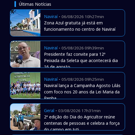
Últimas Notícias
Naviraí
-
06/08/2026 10h27min
Zona Azul gratuita já está em
funcionamento no centro de Naviraí
Naviraí
-
05/08/2026 09h39min
Presidente faz convite para 12ª
Peixada da Seleta que acontecerá dia
16 de agosto
Naviraí
-
05/08/2026 09h25min
Naviraí lança a Campanha Agosto Lilás
com foco nos 20 anos da Lei Maria da
Penha
Geral
-
03/08/2026 17h31min
2ª edição do Dia do Agricultor reúne
centenas de pessoas e celebra a força
do campo em Juti