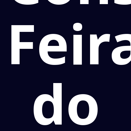
Feir
do