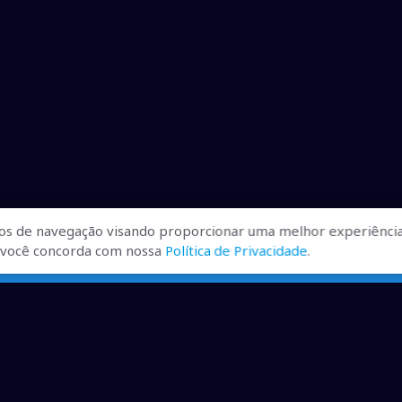
os de navegação visando proporcionar uma melhor experiência
r, você concorda com nossa
Política de Privacidade
.
ualizadas, pra você ficar bem