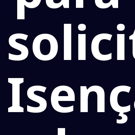
solici
Isen