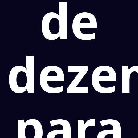
de
deze
para