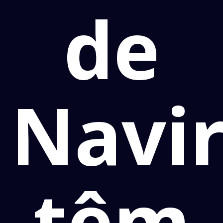
de
Navir
têm