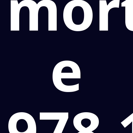
mor
e
978,