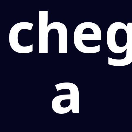
che
a