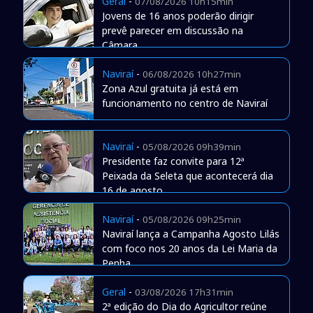
Geral
-
07/08/2026 10h15min
Jovens de 16 anos poderão dirigir
prevê parecer em discussão na
Câmara
Naviraí
-
06/08/2026 10h27min
Zona Azul gratuita já está em
funcionamento no centro de Naviraí
Naviraí
-
05/08/2026 09h39min
Presidente faz convite para 12ª
Peixada da Seleta que acontecerá dia
16 de agosto
Naviraí
-
05/08/2026 09h25min
Naviraí lança a Campanha Agosto Lilás
com foco nos 20 anos da Lei Maria da
Penha
Geral
-
03/08/2026 17h31min
2ª edição do Dia do Agricultor reúne