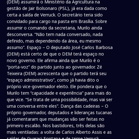
(DEM) assumirá o Ministério da Agricultura na
gestão de Jair Bolsonaro (PSL), já era dada como
certa a saída de Verruck. O secretário teria sido
convidado para cargo na pasta em Brasília. Sobre
assumir o comando da secretaria, Murilo ainda
desconversa. “Não tem nada conversado, nada
definido, mas dependendo da área, eu mesmo
assumo”. Espaço – O deputado José Carlos Barbosa
(DEM) está certo de que o DEM terá espaço no
novo governo. Ele afirma ainda que Murilo é o
“porta-voz” do partido junto ao governador. Zé
Teixeira (DEM) acrescenta que o partido terá seu
“espaço administrativo”, como já havia dito o
próprio vice-governador eleito. Ele pondera que o
Murilo tem “capacidade e experiência” para mais do
que vice. “Se trata de uma possibilidade, mas vai ser
uma conversa entre eles”. Dança das cadeiras – O
próprio governador, deputados e lideranças tucanas
já comentaram que mudanças vão ser feitas no
primeiro escalão. Nos bastidores, três delas são
mais ventiladas: a volta de Carlos Alberto Assis e as
saídas de Guaraci Fontana e de Jaime Verruck.