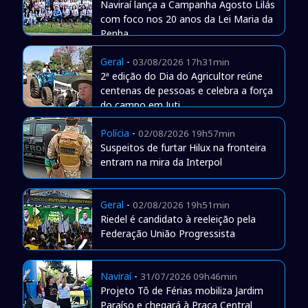
Naviraí lança a Campanha Agosto Lilás
com foco nos 20 anos da Lei Maria da
Penha
Geral
-
03/08/2026 17h31min
2ª edição do Dia do Agricultor reúne
centenas de pessoas e celebra a força
do campo em Juti
Polícia
-
02/08/2026 19h57min
Suspeitos de furtar Hilux na fronteira
entram na mira da Interpol
Geral
-
02/08/2026 19h51min
Riedel é candidato à reeleição pela
Federação União Progressista
Naviraí
-
31/07/2026 09h46min
Projeto Tô de Férias mobiliza Jardim
Paraíso e chegará à Praça Central