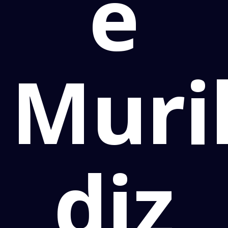
e
Muri
diz