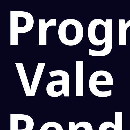
Prog
Vale
Rend