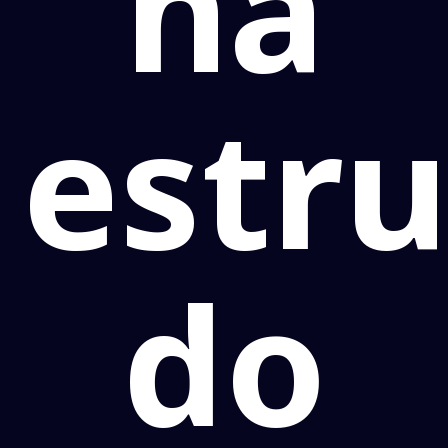
na
estr
do