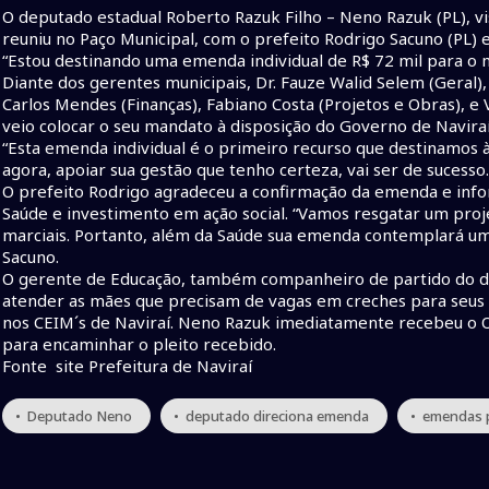
O deputado estadual Roberto Razuk Filho – Neno Razuk (PL), vis
reuniu no Paço Municipal, com o prefeito Rodrigo Sacuno (PL) e
“Estou destinando uma emenda individual de R$ 72 mil para o 
Diante dos gerentes municipais, Dr. Fauze Walid Selem (Geral),
Carlos Mendes (Finanças), Fabiano Costa (Projetos e Obras), e
veio colocar o seu mandato à disposição do Governo de Naviraí
“Esta emenda individual é o primeiro recurso que destinamos à
agora, apoiar sua gestão que tenho certeza, vai ser de sucess
O prefeito Rodrigo agradeceu a confirmação da emenda e info
Saúde e investimento em ação social. “Vamos resgatar um proje
marciais. Portanto, além da Saúde sua emenda contemplará um 
Sacuno.
O gerente de Educação, também companheiro de partido do dep
atender as mães que precisam de vagas em creches para seus f
nos CEIM´s de Naviraí. Neno Razuk imediatamente recebeu o Ofíc
para encaminhar o pleito recebido.
Fonte site Prefeitura de Naviraí
• Deputado Neno
• deputado direciona emenda
• emendas p