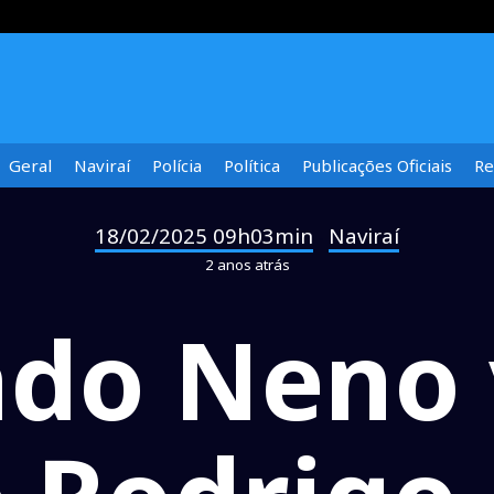
Geral
Naviraí
Polícia
Política
Publicações Oficiais
Re
18/02/2025 09h03min
Naviraí
-
2 anos atrás
do Neno v