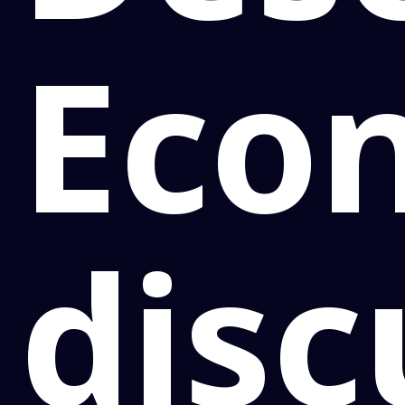
Eco
disc