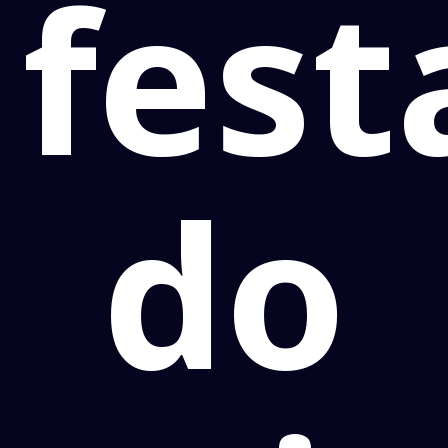
fest
do