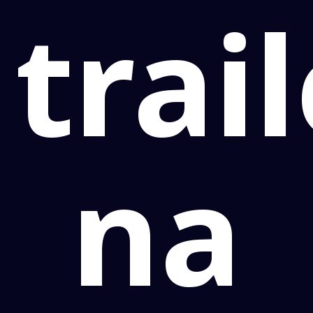
trai
na