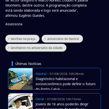
de Victor Gregório e Marco Aurélio, Loubet e Juliana
Monteiro, dentre outros. A programação completa
está sendo elaborada e logo será anunciada”,
afirmou Eugênio Guedes.
Assessoria
• lanches na praça
• aniversário de Naviraí
• lancheiros no aniversário da cidade
Últimas Notícias
Naviraí
-
07/08/2026 10h28min
Diagnóstico habitacional e
socioeconômico pode definir o futuro
do Porto Caiuá
Geral
-
07/08/2026 10h15min
Jovens de 16 anos poderão dirigir