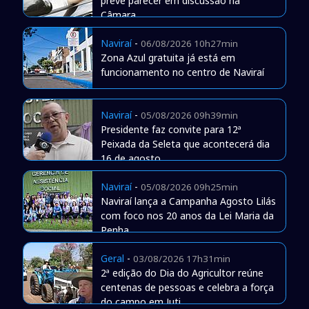
prevê parecer em discussão na
Câmara
Naviraí
-
06/08/2026 10h27min
Zona Azul gratuita já está em
funcionamento no centro de Naviraí
Naviraí
-
05/08/2026 09h39min
Presidente faz convite para 12ª
Peixada da Seleta que acontecerá dia
16 de agosto
Naviraí
-
05/08/2026 09h25min
Naviraí lança a Campanha Agosto Lilás
com foco nos 20 anos da Lei Maria da
Penha
Geral
-
03/08/2026 17h31min
2ª edição do Dia do Agricultor reúne
centenas de pessoas e celebra a força
do campo em Juti