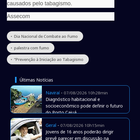
causados pelo tabagismo.
Assecom
• Dia Nacional de Combate ao Fumo
• palestra com fumo
• “Prevenção à Iniciação ao Tabagismo
Últimas Notícias
Naviraí
-
07/08/2026 10h28min
Diagnóstico habitacional e
socioeconômico pode definir o futuro
do Porto Caiuá
Geral
-
07/08/2026 10h15min
Jovens de 16 anos poderão dirigir
prevê parecer em discussão na