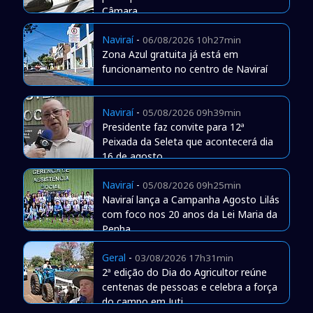
Câmara
Naviraí
-
06/08/2026 10h27min
Zona Azul gratuita já está em
funcionamento no centro de Naviraí
Naviraí
-
05/08/2026 09h39min
Presidente faz convite para 12ª
Peixada da Seleta que acontecerá dia
16 de agosto
Naviraí
-
05/08/2026 09h25min
Naviraí lança a Campanha Agosto Lilás
com foco nos 20 anos da Lei Maria da
Penha
Geral
-
03/08/2026 17h31min
2ª edição do Dia do Agricultor reúne
centenas de pessoas e celebra a força
do campo em Juti