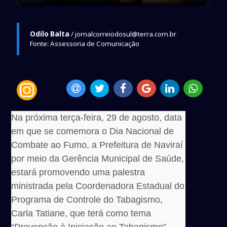
Odilo Balta
/ jornalcorreiodosul@terra.com.br
Fonte: Assessoria de Comunicação
Na próxima terça-feira, 29 de agosto, data
em que se comemora o Dia Nacional de
Combate ao Fumo, a Prefeitura de Naviraí
por meio da Gerência Municipal de Saúde,
estará promovendo uma palestra
ministrada pela Coordenadora Estadual do
Programa de Controle do Tabagismo,
Carla Tatiane, que terá como tema