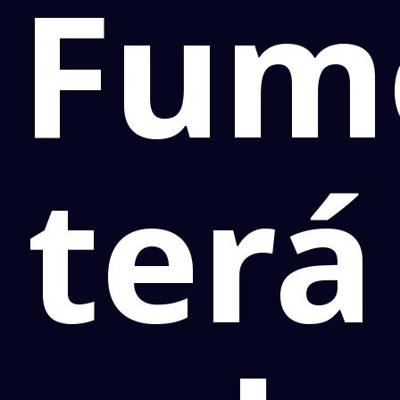
Fum
terá