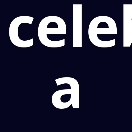
cele
a