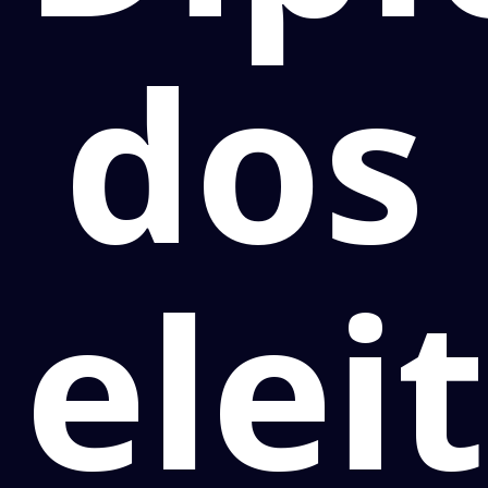
dos
elei