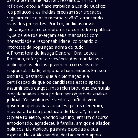
para a política de Naviraí”, ressaltou. Em tom
reflexivo, citou a frase atribuída a Eça de Queiroz:
“os políticos e as fraldas precisam ser trocados
regularmente e pela mesma razão”, arrancando
risos dos presentes. Por fim, pediu às novas
lideranças ética e compromisso com o bem público:
“Que os eleitos exerçam seus mandatos com
honestidade e responsabilidade, colocando o
interesse da população acima de tudo”.
A Promotora de Justiça Eleitoral, Dra. Letícia
Rossana, reforçou a relevância dos mandatos e
pediu que os eleitos governem com senso de
responsabilidade, empatia e humanidade. Em seu
discurso, destacou que a diplomação é a
certificação de que os candidatos estão aptos a
assumir seus cargos, mas relembrou que eventuais
irregularidades ainda podem ser objeto de análise
judicial. “Os senhores e senhoras não devem
governar apenas para aqueles que os elegeram,
mas para toda a população de Naviraí”, frisou.
O prefeito eleito, Rodrigo Sacuno, em um discurso
emocionado, agradeceu à família, amigos e aliados
políticos. Ele dedicou palavras especiais à sua
esposa, Naiza Alessandra, destacando o apoio