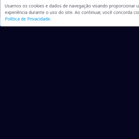
Usamos os cookies e dados de navegação visando proporcionar 
experiência durante o uso do site. Ao continuar, você concorda c
Política de Privacidade
.
Qualidade na Informação
As principais notícias, as mais relevantes, a todo o tempo,
atualizadas, pra você ficar bem informado.
On-line desde 01 de julho de 2007
O JCSul Não se responsabiliza pelo uso das informações
econômicas/clima disponibilizados.
Links
Comercial
Contato