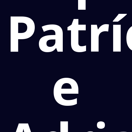
Patrí
e