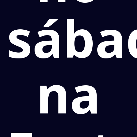
sába
na