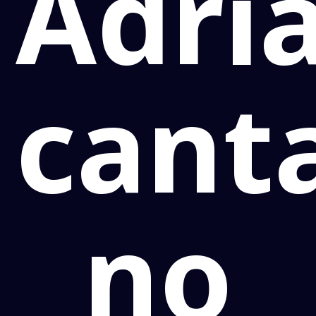
Adri
cant
no