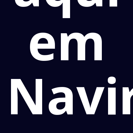
em
Navi